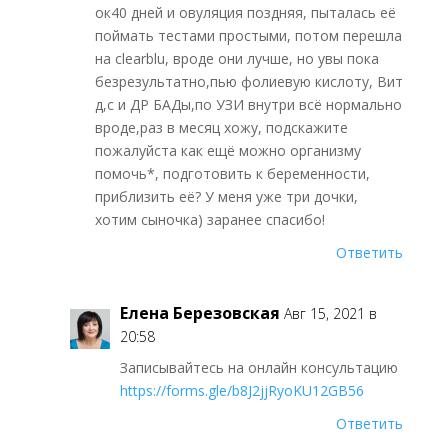
ок40 дней и овуляция поздняя, пыталась её
поймать тестами простыми, потом перешла
на clearblu, вроде они лучше, но увы пока
безрезультатно,пью фолиевую кислоту, Вит
д,с и ДР БАДы,по УЗИ внутри всё нормально
вроде,раз в месяц хожу, подскажите
пожалуйста как ещё можно организму
помочь*, подготовить к беременности,
приблизить её? У меня уже три дочки,
хотим сыночка) заранее спасибо!
Ответить
Елена Березовская
Авг 15, 2021 в
20:58
Записывайтесь на онлайн консультацию
https://forms.gle/b8J2jjRyoKU12GB56
Ответить