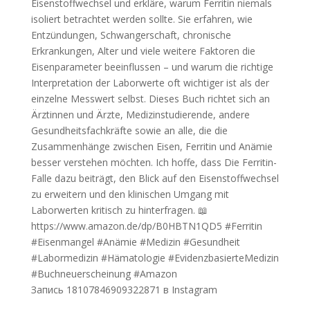
Запись 18107846909322871 в Instagram