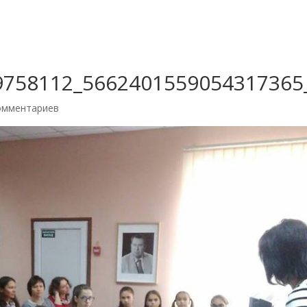
9758112_5662401559054317365
омментариев