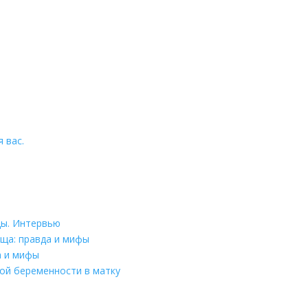
 вас.
цы. Интервью
ща: правда и мифы
а и мифы
ой беременности в матку