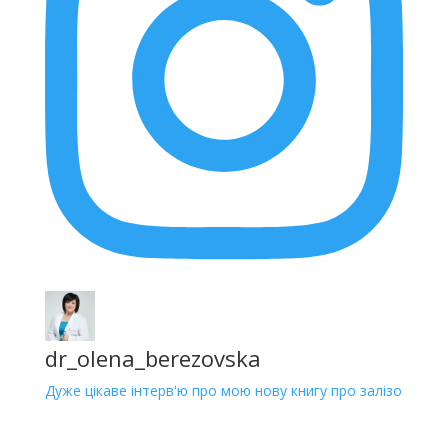
dr_olena_berezovska
Дуже цікаве інтерв'ю про мою нову книгу про залізо