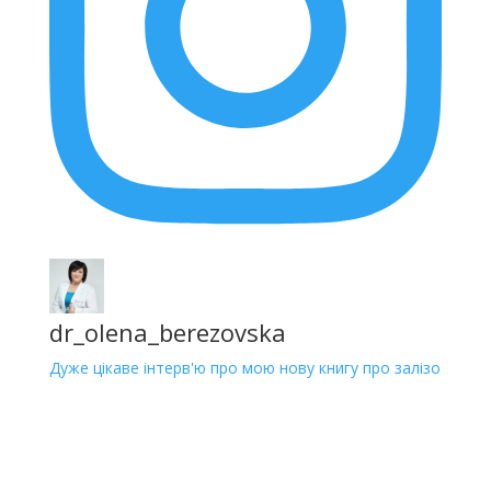
dr_olena_berezovska
Дуже цікаве інтерв'ю про мою нову книгу про залізо