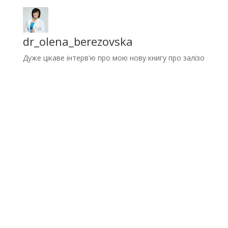
dr_olena_berezovska
Дуже цікаве інтерв'ю про мою нову книгу про залізо