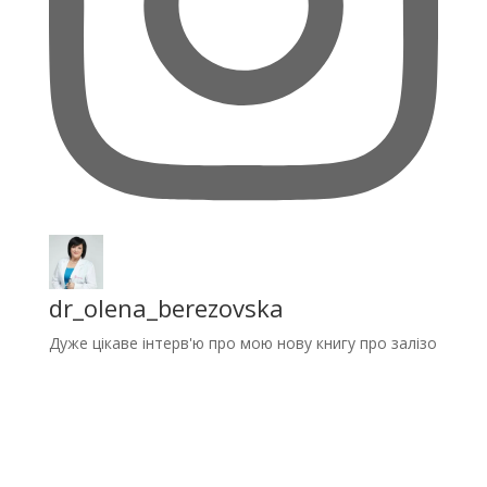
dr_olena_berezovska
Дуже цікаве інтерв'ю про мою нову книгу про залізо