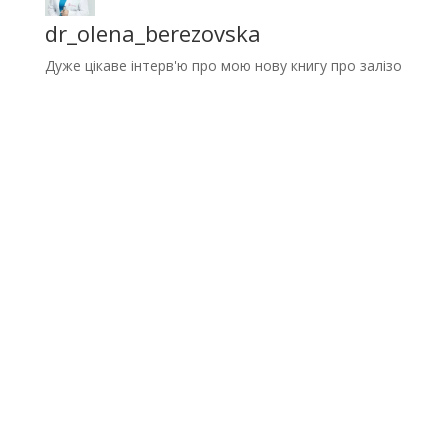
dr_olena_berezovska
Дуже цікаве інтерв'ю про мою нову книгу про залізо