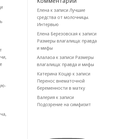
Комментарии
ди
Елена
к записи
Лучшие
ы
средства от молочницы.
сь
Интервью
Елена Березовская
к записи
Размеры влагалища: правда
и мифы
т
чи,
Алалаоа
к записи
Размеры
е
влагалища: правда и мифы
Катерина Коцар
к записи
Перенос внематочной
ую-
беременности в матку
Валерия
к записи
Подозрение на симфизит
х
ча,
я