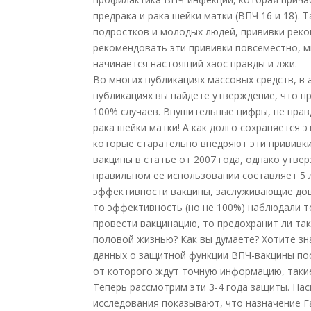
предрака и рака шейки матки (ВПЧ 16 и 18).
подростков и молодых людей, прививки реко
рекомендовать эти прививки повсеместно, м
начинается настоящий хаос правды и лжи.
Во многих публикациях массовых средств, в 
публикациях вы найдете утверждение, что пр
100% случаев. Внушительные цифры, не прав
рака шейки матки! А как долго сохраняется 
которые старательно внедряют эти прививки
вакцины в статье от 2007 года, однако утв
правильном ее использовании составляет 5 
эффективности вакцины, заслуживающие дове
то эффективность (но не 100%) наблюдали то
провести вакцинацию, то предохранит ли так
половой жизнью? Как вы думаете? Хотите зн
данных о защитной функции ВПЧ-вакцины посл
от которого ждут точную информацию, таки
Теперь рассмотрим эти 3-4 года защиты. На
исследования показывают, что назначение Г