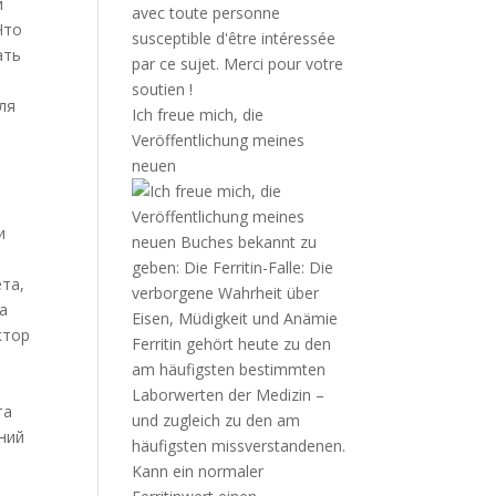
и
Что
ать
ля
Ich freue mich, die
Veröffentlichung meines
neuen
и
та,
а
ктор
та
ний
о