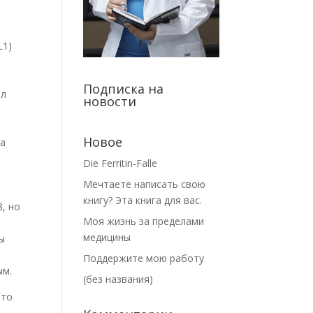
L1)
Подписка на
ал
новости
Новое
 а
Die Ferritin-Falle
Мечтаете написать свою
книгу? Эта книга для вас.
, но
Моя жизнь за пределами
медицины
ы
Поддержите мою работу
ым.
(без названия)
это