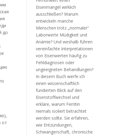
нии
ская
ния
еди
й до
х
ре
в
ацию
ло
ию),
а от