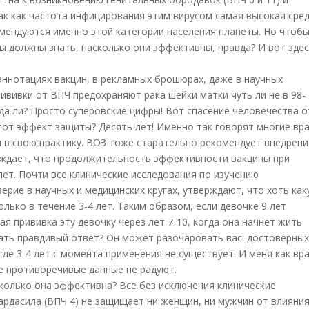
 Так как частота инфицирования этим вирусом самая высокая сре
мендуются именно этой категории населения планеты. Но чтоб
ы должны знать, насколько они эффективны, правда? И вот зде
аннотациях вакцин, в рекламных брошюрах, даже в научных
ививки от ВПЧ предохраняют рака шейки матки чуть ли не в 98-
да ли? Просто суперовские цифры! Вот спасение человечества о
этот эффект защиты? Десять лет! Именно так говорят многие вра
 в свою практику. ВОЗ тоже старательно рекомендует внедрени
ерждает, что продолжительность эффективности вакцины при
лет. Почти все клинические исследования по изучению
рие в научных и медицинских кругах, утверждают, что хоть как
лько в течение 3-4 лет. Таким образом, если девочке 9 лет
ая прививка эту девочку через лет 7-10, когда она начнет жить
ать правдивый ответ? Он может разочаровать вас: достоверны
е 3-4 лет с момента применения не существует. И меня как вра
е противоречивые данные не радуют.
сколько она эффективна? Все без исключения клинические
ардасила (ВПЧ 4) не защищает ни женщин, ни мужчин от влияни