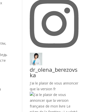
их
езы,
Ведь
асте
dr_olena_berezovs
ka
J'ai le plaisir de vous annoncer
que la version fr
в