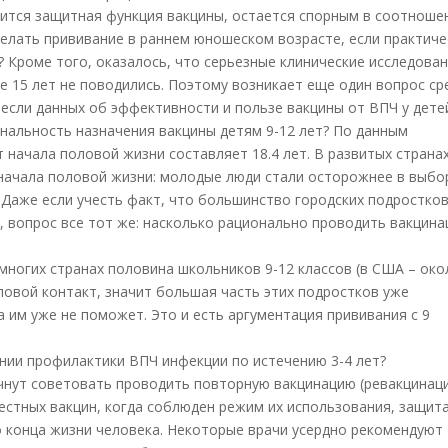
лится защитная функция вакцины, остается спорным в соотноше
делать прививание в раннем юношеском возрасте, если практиче
? Кроме того, оказалось, что серьезные клинические исследова
 15 лет не поводились. Поэтому возникает еще один вопрос ср
 если данных об эффективности и пользе вакцины от ВПЧ у дете
ональность назначения вакцины детям 9-12 лет? По данным
т начала половой жизни составляет 18.4 лет. В развитых страна
начала половой жизни: молодые люди стали осторожнее в выбо
 Даже если учесть факт, что большинство городских подростко
, вопрос все тот же: насколько рационально проводить вакцин
многих странах половина школьников 9-12 классов (в США – око
ловой контакт, значит большая часть этих подростков уже
 им уже не поможет. Это и есть аргументация прививания с 9
ении профилактики ВПЧ инфекции по истечению 3-4 лет?
чнут советовать проводить повторную вакцинацию (ревакцинац
вестных вакцин, когда соблюден режим их использования, защит
до конца жизни человека. Некоторые врачи усердно рекомендуют