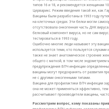
типов 16 и 18, и рекомендуется женщинам 10
Церварикс. Режим введения такой же, как Га
Вакцины были разработаны в 1993 году путе
на клеточных средах. Эти белки могли самоор
отсутствовала онкогенная часть ДНК вируса
белковый компонент вируса, но не сам виру
тестироваться в 1993 году.
Ошибочно многие люди называют эту вакцину
используется теми, кто пользуется слухами
также не знает анатомическое строение жен
общего с маткой, в том числе эндометрием м
предупреждения ВПЧ-инфекции определенных 
вакцины могут предохранять от развития пре
не с другими онкогенными типами.
Вакцина для профилактики ВПЧ инфекции зар
она не может применяться эффективно, тем
рассчитывают производители вакцины, часто
Рассмотрим вопрос, кому показаны прив
профилактика ВПЧ-инфекции, которая причас