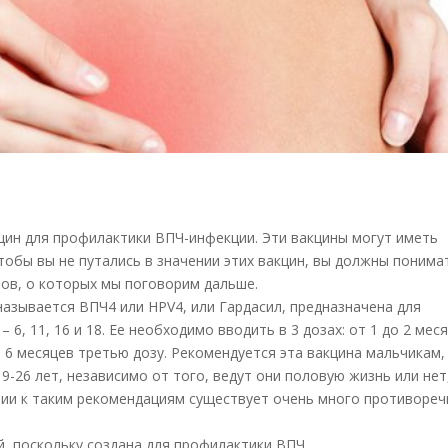
кцин для профилактики ВПЧ-инфекции. Эти вакцины могут иметь
чтобы вы не путались в значении этих вакцин, вы должны понима
нов, о которых мы поговорим дальше.
называется ВПЧ4 или HPV4, или Гардасил, предназначена для
 6, 11, 16 и 18. Ее необходимо вводить в 3 дозах: от 1 до 2 мес
 6 месяцев третью дозу. Рекомендуется эта вакцина мальчикам,
-26 лет, независимо от того, ведут они половую жизнь или нет
ии к таким рекомендациям существует очень много противореч
, поскольку создана для профилактики ВПЧ