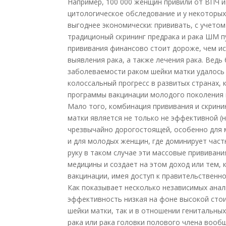
Например, 100 000 женщин привили от ВПЧ и
цитологическое обследование и у некоторых 
выгоднее экономически: прививать, с учетом
традиционый скрининг предрака и рака ШМ п
прививания финансово стоит дороже, чем ис
выявления рака, а также лечения рака. Ведь
заболеваемости раком шейки матки удалось п
колоссальный прогресс в развитых странах, 
программы вакцинации молодого поколения 
Мало того, комбинация прививания и скрин
матки является не только не эффективной (
чрезвычайно дорогостоящей, особенно для 
и для молодых женщин, где доминирует частн
руку в таком случае эти массовые прививани
медицины и создает на этом доход или тем, 
вакцинации, имея доступ к правительственн
Как показывает несколько независимых ана
эффективность низкая на фоне высокой стои
шейки матки, так и в отношении генитальны
рака или рака головки полового члена вооб