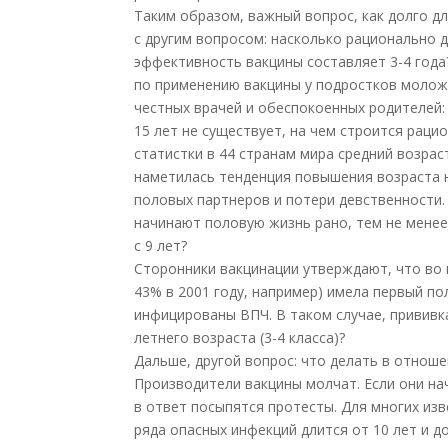
Таким образом, важный вопрос, как долго д
с другим вопросом: насколько рационально 
эффективность вакцины составляет 3-4 года
по применению вакцины у подростков моложе
честных врачей и обеспокоенных родителей:
15 лет не существует, на чем строится раци
статистки в 44 странам мира средний возрас
наметилась тенденция повышения возраста 
половых партнеров и потери девственности.
начинают половую жизнь рано, тем не менее
с 9 лет?
Сторонники вакцинации утверждают, что во 
43% в 2001 году, например) имела первый по
инфицированы ВПЧ. В таком случае, прививка
летнего возраста (3-4 класса)?
Дальше, другой вопрос: что делать в отнош
Производители вакцины молчат. Если они на
в ответ посыпятся протесты. Для многих из
ряда опасных инфекций длится от 10 лет и 