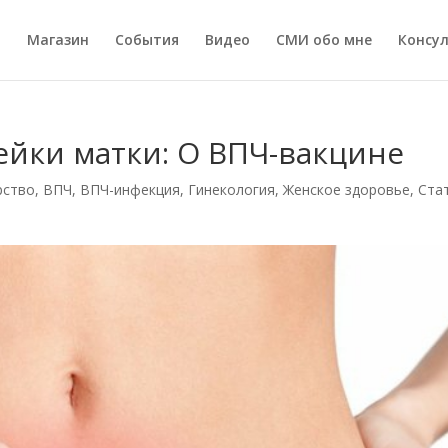
а
Магазин
События
Видео
СМИ обо мне
Консу
ейки матки: О ВПЧ-вакцине
рство
,
ВПЧ
,
ВПЧ-инфекция
,
Гинекология
,
Женское здоровье
,
Ста