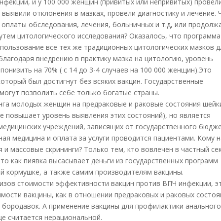
нфекции, и у 100 000 женщин (привитых или непривитых) провел
выявили отклонения в мазках, провели диагностику и лечение. 
 оплаты обследования, лечения, больничных и т.д, или продолж
утем цитологического исследования? Оказалось, что программа
пользование все тех же традиционных цитологических мазков д
 благодаря внедрению в практику мазка на цитологию, уровень
онизить на 70% ( с 14 до 3-4 случаев на 100 000 женщин).Это
который был достигнут без всяких вакцин. Государственные
могут позволить себе только богатые страны.
инга молодых женщин на предраковые и раковые состояния шейк
не повышает уровень выявления этих состояний), но является
медицинских учреждений, зависящих от государственного бюдже
ая медицина и оплата за услуги проводится пациентами. Кому н
я и массовые скрининги? Только тем, кто вовлечен в частный се
кто как пиявка высасывает деньги из государственных программ
ой кормушке, а также самим производителям вакцины.
лизов стоимости эффективности вакцин против ВПЧ инфекции, э
мости вакцины, как в отношении предраковых и раковых состоя
х бородавок. А применение вакцины для профилактики анальног
ще считается нерациональной.