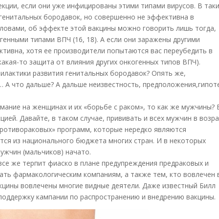
екции, если они уже инфицированы этими типами вирусов. В так
генитальных бородавок, но совершенно не эффективна в
словами, об эффекте этой вакцины можно говорить лишь тогда,
енными типами ВПЧ (16, 18). А если они заражены другими
тивна, хотя ее производители попытаются вас переубедить в
какая-то защита от влияния других онкогенных типов ВПЧ).
илактики развития генитальных бородавок? Опять же,
… А что дальше? А дальше неизвестность, предположения,гипот
мание на женщинах и их «борьбе с раком», то как же мужчины? 
ией. Давайте, в таком случае, прививать и всех мужчин в возр
«противораковых» программ, которые нередко являются
тся из национального бюджета многих стран. И в некоторых
ужчин (мальчиков) начато.
се же терпит фиаско в плане предупреждения предраковых и
ать фармакологическим компаниям, а также тем, кто вовлечен 
акцины вовлечены многие видные деятели. Даже известный Билл
поддержку кампании по распространению и внедрению вакцины.