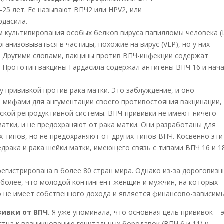
-25 лет. Ее называют ВПЧ2 или HPV2, или
рдасила.
м культивирования особых белков вируса папилломы человека (
ганизовываться в частицы, похожие на вирус (VLP), но у них
. Другими словами, вакцины против ВПЧ-инфекции содержат
с. Прототип вакцины Гардасила содержал антигены ВПЧ 16 и нач
 прививкой против рака матки. Это заблуждение, и оно
 и мифами для ангументации своего противостояния вакцинации,
ской репродуктивной системы. ВПЧ-прививки не имеют ничего
атки, и не предохраняют от рака матки. Они разработаны для
типов, но не предохраняют от других типов ВПЧ. Косвенно эти
драка и рака шейки матки, имеющего связь с типами ВПЧ 16 и 18
егистрирована в более 80 стран мира. Однако из-за дороговизн
 более, что молодой контингент женщин и мужчин, на которых
 не имеет собственного дохода и является финансово-зависим
ивки от ВПЧ.
Я уже упоминала, что основная цель прививок – 
тна к возникновению генитальных бородавок (ВПЧ 6 и 11) и