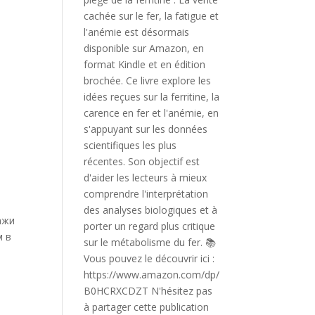
ажи
м в