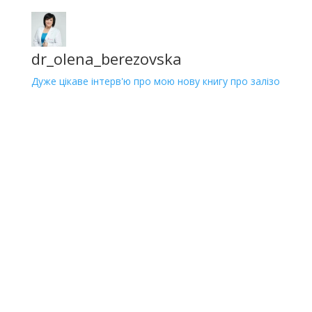
dr_olena_berezovska
Дуже цікаве інтерв'ю про мою нову книгу про залізо