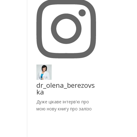
dr_olena_berezovs
ka
Дуже цікаве інтерв'ю про
мою нову книгу про залізо