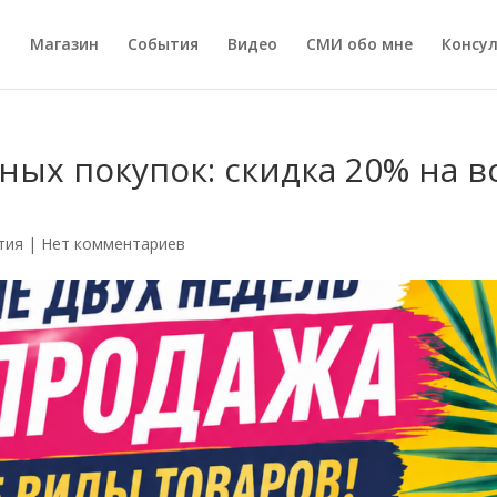
а
Магазин
События
Видео
СМИ обо мне
Консу
ных покупок: скидка 20% на в
тия
|
Нет комментариев