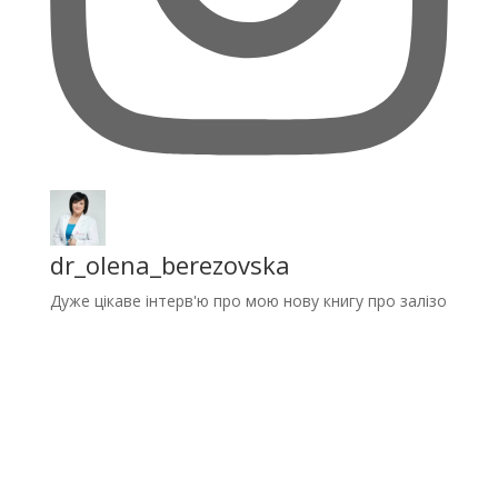
dr_olena_berezovska
Дуже цікаве інтерв'ю про мою нову книгу про залізо