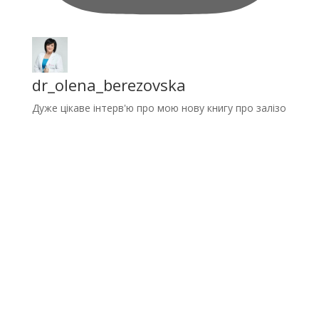
dr_olena_berezovska
Дуже цікаве інтерв'ю про мою нову книгу про залізо