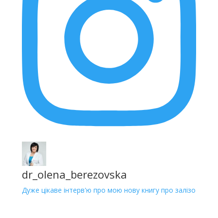
dr_olena_berezovska
Дуже цікаве інтерв'ю про мою нову книгу про залізо