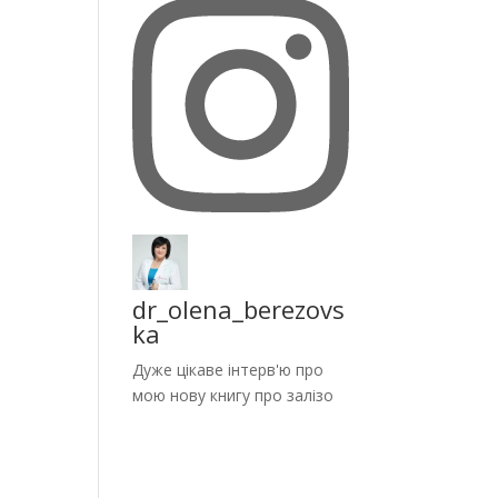
dr_olena_berezovs
ka
Дуже цікаве інтерв'ю про
мою нову книгу про залізо