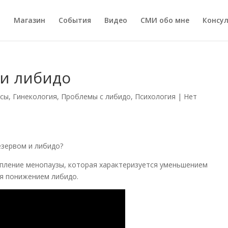
а
Магазин
События
Видео
СМИ обо мне
Консу
 и либидо
сы
,
Гинекология
,
Проблемы с либидо
,
Психология
|
Нет
езервом и либидо?
тупление менопаузы, которая характеризуется уменьшением
я понижением либидо.