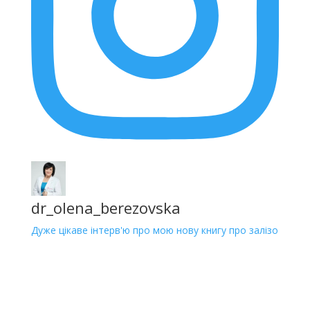
dr_olena_berezovska
Дуже цікаве інтерв'ю про мою нову книгу про залізо