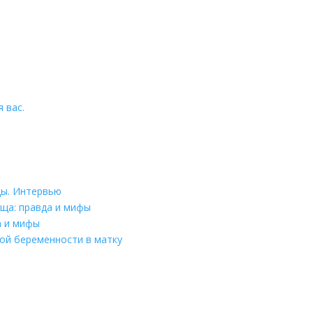
 вас.
цы. Интервью
ща: правда и мифы
а и мифы
ой беременности в матку