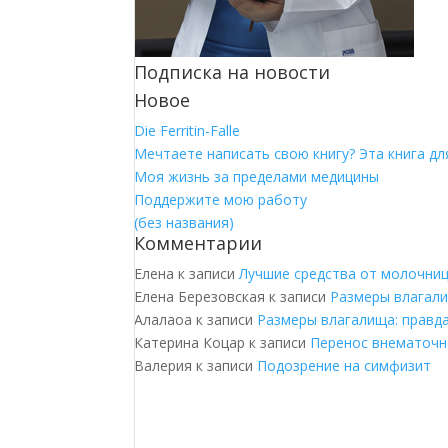
Подписка на новости
Новое
Die Ferritin-Falle
Мечтаете написать свою книгу? Эта книга для
Моя жизнь за пределами медицины
Поддержите мою работу
(без названия)
Комментарии
Елена
к записи
Лучшие средства от молочни
Елена Березовская
к записи
Размеры влагали
Алалаоа
к записи
Размеры влагалища: правд
Катерина Коцар
к записи
Перенос внематочн
Валерия
к записи
Подозрение на симфизит