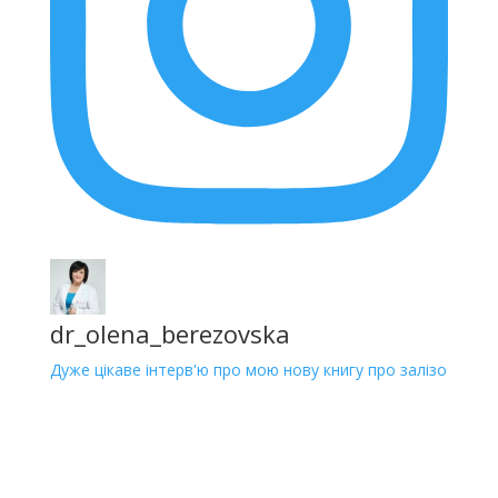
dr_olena_berezovska
Дуже цікаве інтерв'ю про мою нову книгу про залізо