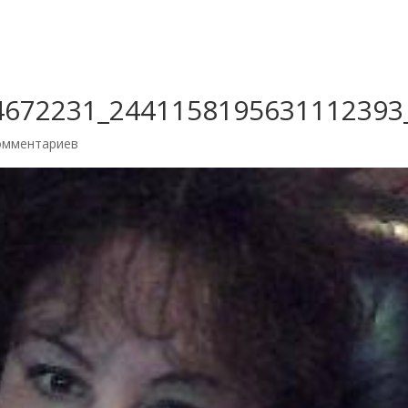
4672231_2441158195631112393
омментариев