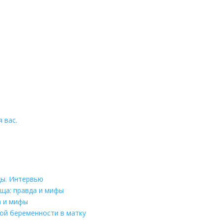
 вас.
цы. Интервью
ща: правда и мифы
а и мифы
ой беременности в матку