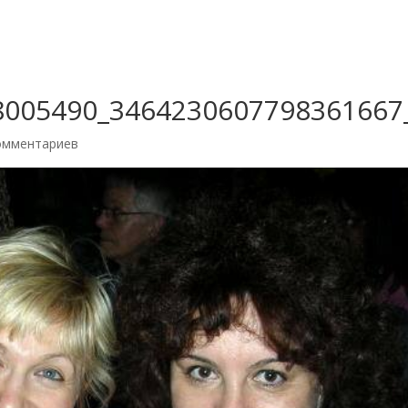
8005490_3464230607798361667
омментариев