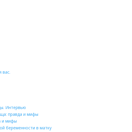
 вас.
цы. Интервью
ща: правда и мифы
а и мифы
ой беременности в матку