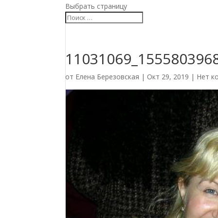
Выбрать страницу
11031069_155580396
от
Елена Березовская
|
Окт 29, 2019
|
Нет к