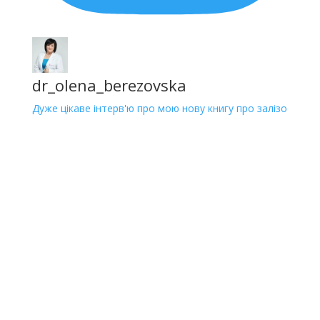
dr_olena_berezovska
Дуже цікаве інтерв'ю про мою нову книгу про залізо