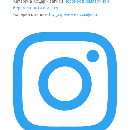
Катерина Коцар
к записи
Перенос внематочной
беременности в матку
Валерия
к записи
Подозрение на симфизит