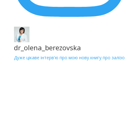
dr_olena_berezovska
Дуже цікаве інтерв'ю про мою нову книгу про залізо