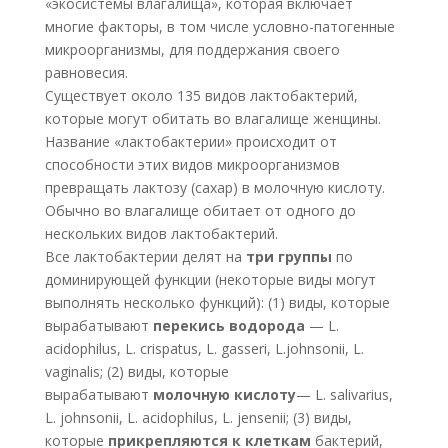
«экосистемы влагалища», которая включает
многие факторы, в том числе условно-патогенные
микроорганизмы, для поддержания своего
равновесия.
Существует около 135 видов лактобактерий,
которые могут обитать во влагалище женщины.
Название «лактобактерии» происходит от
способности этих видов микроорганизмов
превращать лактозу (сахар) в молочную кислоту.
Обычно во влагалище обитает от одного до
нескольких видов лактобактерий.
Все лактобактерии делят на
три группы
по
доминирующей функции (некоторые виды могут
выполнять несколько функций): (1) виды, которые
вырабатывают
перекись водорода
— L.
acidophilus, L. crispatus, L. gasseri, L.johnsonii, L.
vaginalis; (2) виды, которые
вырабатывают
молочную кислоту
— L. salivarius,
L. johnsonii, L. acidophilus, L. jensenii; (3) виды,
которые
прикрепляются к клеткам
бактерий,