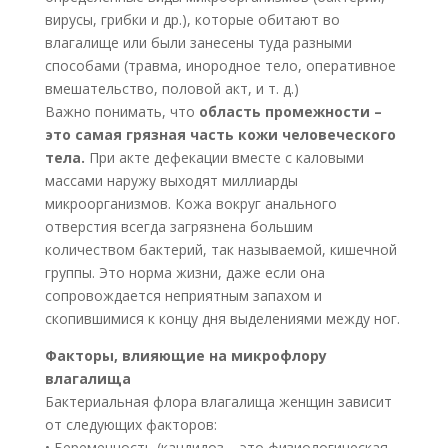
вирусы, грибки и др.), которые обитают во
влагалище или были занесены туда разными
способами (травма, инородное тело, оперативное
вмешательство, половой акт, и т. д.)
Важно понимать, что
область промежности –
это самая грязная часть кожи человеческого
тела.
При акте дефекации вместе с каловыми
массами наружу выходят миллиарды
микроорганизмов. Кожа вокруг анального
отверстия всегда загрязнена большим
количеством бактерий, так называемой, кишечной
группы. Это норма жизни, даже если она
сопровождается неприятным запахом и
скопившимися к концу дня выделениями между ног.
Факторы, влияющие на микрофлору
влагалища
Бактериальная флора влагалища женщин зависит
от следующих факторов:
• Беременность (кандидоз – это физиологическая