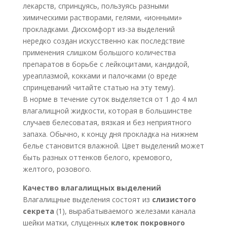
лекарств, спринцуясь, пользуясь разными
химическими растворами, гелями, «ионными»
прокладками. Дискомфорт из-за выделений
нередко создан искусственно как последствие
применения слишком большого количества
препаратов в борьбе с лейкоцитами, кандидой,
уреаплазмой, кокками и палочками (о вреде
спринцеваний читайте статью на эту тему).
В норме в течение суток выделяется от 1 до 4 мл
влагалищной жидкости, которая в большинстве
случаев белесоватая, вязкая и без неприятного
запаха. Обычно, к концу дня прокладка на нижнем
белье становится влажной. Цвет выделений может
быть разных оттенков белого, кремового,
желтого, розового.
Качество влагалищных выделений
Влагалищные выделения состоят из
слизистого
секрета
(1), вырабатываемого железами канала
шейки матки, слущенных
клеток покровного