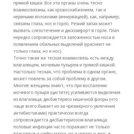
прямой кишки. Все эти органы очень тесно
взаимосвязаны, как кровоснабжением, так и
нервными волокнами (иннервацией), как, например,
связаны глаза, нос и горло. Резкий запах может
вызвать слезотечение и дискомфорт в горле. Плач
нередко сопровождается заложенностью носа и
появлением обильных выделений (краснеют не
только глаза, но и нос).
Точно такая же тесная взаимосвязь есть между
влагалищем, мочевым пузырем и прямой кишкой.
Настолько тесная, что проблема в одном органе,
может повлечь за собой проблему в другом.
Многие женщины знают, что при воспалении
мочевого пузыря (цистите) усиливаются выделения
из влагалища; дисбактериоз кишечной флоры (что
чаще всего бывает из-за чрезмерного увлечения
антибиотиками) практически всегда
сопровождается дисбактериозом влагалища;
половые инфекции часто поражают не только
влагалище и шейку матки, но и уретру и анус, в