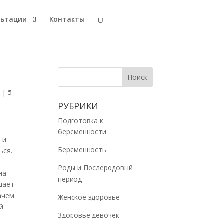
льтации
Контакты
и
|
5
РУБРИКИ
Подготовка к
беременности
 и
Беременность
ься.
Роды и Послеродовый
на
период
шает
ачем
Женское здоровье
й
Здоровье девочек