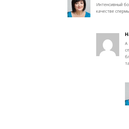
Интенсивный бо
качестве спермы
Н
А
с
б
т