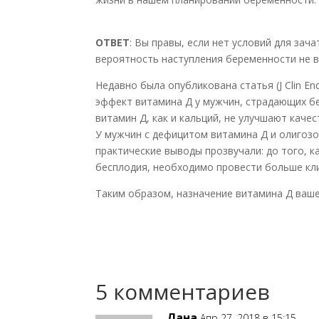
ОТВЕТ
: Вы правы, если нет условий для зач
вероятность наступления беременности не в
Недавно была опубликована статья (J Clin End
эффект витамина Д у мужчин, страдающих бес
витамин Д, как и кальций, не улучшают каче
У мужчин с дефицитом витамина Д и олигоз
практические выводы прозвучали: до того, 
бесплодия, необходимо провести больше кли
Таким образом, назначение витамина Д ваш
5 комментариев
Лана
Апр 27, 2018 в 15:15