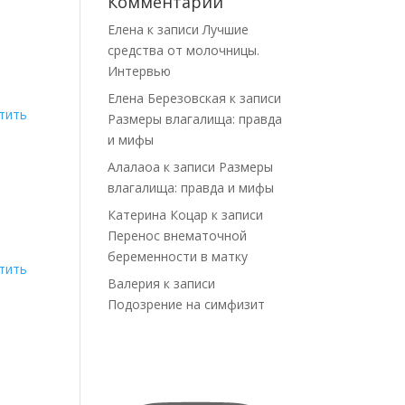
Комментарии
Елена
к записи
Лучшие
средства от молочницы.
Интервью
Елена Березовская
к записи
тить
Размеры влагалища: правда
и мифы
Алалаоа
к записи
Размеры
влагалища: правда и мифы
Катерина Коцар
к записи
Перенос внематочной
беременности в матку
тить
Валерия
к записи
Подозрение на симфизит