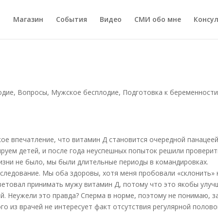
а
Магазин
События
Видео
СМИ обо мне
Консу
одие
,
Вопросы
,
Мужское бесплодие
,
Подготовка к беременност
кое впечатление, что витамин Д становится очередной панацеей
ируем детей, и после года неуспешных попыток решили проверит
изни не было, мы были длительные периоды в командировках.
следование. Мы оба здоровы, хотя меня пробовали «склонить» 
ветовал принимать мужу витамин Д, потому что это якобы улуч
й. Неужели это правда? Сперма в норме, поэтому не понимаю, з
го из врачей не интересует факт отсутствия регулярной полово