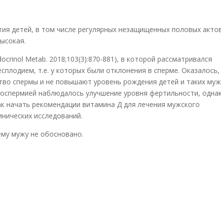
атия детей, в том числе регулярных незащищенных половых актов
ысокая.
ocrinol Metab. 2018;103(3):870-881), в которой рассматривался
плодием, т.е. у которых были отклонения в сперме. Оказалось,
ство спермы и не повышают уровень рождения детей и таких муж
ооспермией наблюдалось улучшение уровня фертильности, одна
как начать рекомендации витамина Д для лечения мужского
нических исследований.
ему мужу не обосновано.