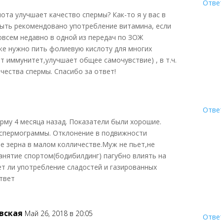
Отве
ота улучшает качество спермы? Как-то я у вас в
быть рекомендовано употребление витамина, если
совсем недавно в одной из передач по ЗОЖ
же нужно пить фолиевую кислоту для многих
т иммунитет,улучшает общее самочувствие) , в т.ч.
чества спермы. Спасибо за ответ!
Отве
рму 4 месяца назад. Показатели были хорошие.
 спермограммы. Отклонение в подвижности
е зерна в малом колличестве.Муж не пьет,не
анятие спортом(бодибилдинг) пагубно влиять на
т ли употребление сладостей и газированных
твет
вская
Май 26, 2018 в 20:05
Отве