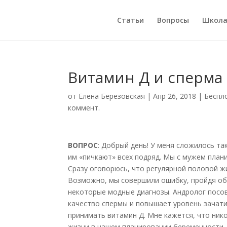
Статьи
Вопросы
Школ
Витамин Д и сперма
от
Елена Березовская
|
Апр 26, 2018
|
Беспл
коммент.
ВОПРОС
: Добрый день! У меня сложилось та
им «пичкают» всех подряд. Мы с мужем план
Сразу оговорюсь, что регулярной половой ж
Возможно, мы совершили ошибку, пройдя об
некоторые модные диагнозы. Андролог посо
качество спермы и повышает уровень зачати
принимать витамин Д. Мне кажется, что нико
жизни в нашем планировании беременности.