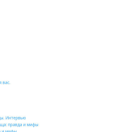
 вас.
цы. Интервью
ща: правда и мифы
а и мифы