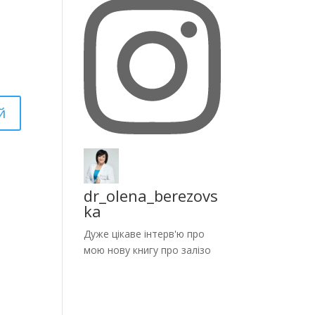
dr_olena_berezovs
ka
Дуже цікаве інтерв'ю про
мою нову книгу про залізо