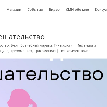
а
Магазин
События
Видео
СМИ обо мне
Консу
ешательство
рство
,
Блог
,
Врачебный маразм
,
Гинекология
,
Инфекции и
ицина
,
Трихомониаз
,
Трихомониаз
|
Нет комментариев