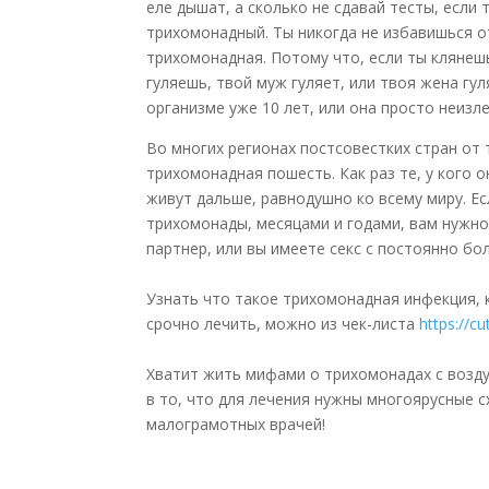
еле дышат, а сколько не сдавай тесты, если
трихомонадный. Ты никогда не избавишься о
трихомонадная. Потому что, если ты клянешь
гуляешь, твой муж гуляет, или твоя жена гу
организме уже 10 лет, или она просто неизле
Во многих регионах постсовестких стран от т
трихомонадная пошесть. Как раз те, у кого 
живут дальше, равнодушно ко всему миру. Ес
трихомонады, месяцами и годами, вам нужно
партнер, или вы имеете секс с постоянно бо
Узнать что такое трихомонадная инфекция, к
срочно лечить, можно из чек-листа
https://c
Хватит жить мифами о трихомонадах с воздух
в то, что для лечения нужны многоярусные сх
малограмотных врачей!