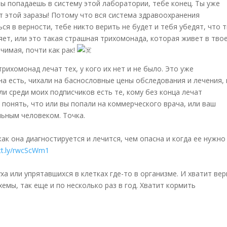
 ты попадаешь в систему этой лаборатории, тебе конец. Ты уже
т этой заразы! Потому что вся система здравоохранения
ся в верности, тебе никто верить не будет и тебя убедят, что 
ляет, или это такая страшная трихомонада, которая живет в тво
чимая, почти как рак!
рихомонад лечат тех, у кого их нет и не было. Это уже
она есть, чихали на баснословные цены обследования и лечения, 
ли среди моих подписчиков есть те, кому без конца лечат
 понять, что или вы попали на коммерческого врача, или ваш
льным человеком. Точка.
ак она диагностируется и лечится, чем опасна и когда ее нужно
utt.ly/rwcScWm1
а или упрятавшихся в клетках где-то в организме. И хватит ве
емы, так еще и по несколько раз в год. Хватит кормить