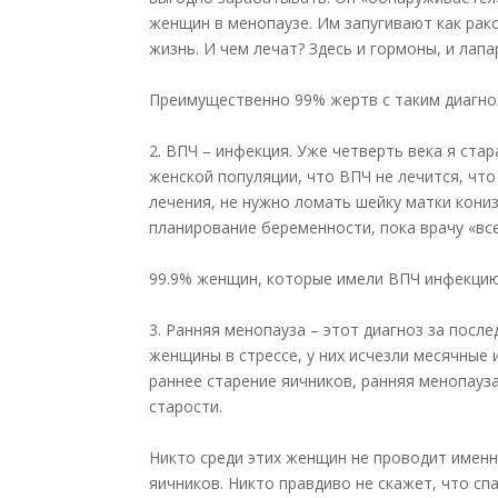
женщин в менопаузе. Им запугивают как рак
жизнь. И чем лечат? Здесь и гормоны, и лапар
Преимущественно 99% жертв с таким диагно
2. ВПЧ – инфекция. Уже четверть века я ста
женской популяции, что ВПЧ не лечится, чт
лечения, не нужно ломать шейку матки кони
планирование беременности, пока врачу «вс
99.9% женщин, которые имели ВПЧ инфекцию
3. Ранняя менопауза – этот диагноз за посл
женщины в стрессе, у них исчезли месячные 
раннее старение яичников, ранняя менопауз
старости.
Никто среди этих женщин не проводит именн
яичников. Никто правдиво не скажет, что с