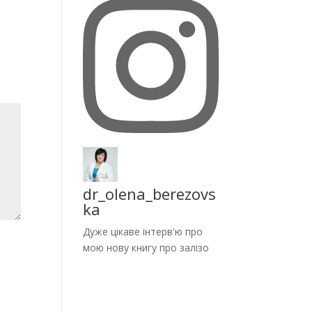
dr_olena_berezovs
ka
Дуже цікаве інтерв'ю про
мою нову книгу про залізо