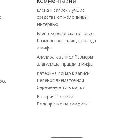
Комментарии
Елена
к записи
Лучшие
о-
средства от молочницы.
Интервью
Елена Березовская
к записи
Размеры влагалища: правда
и мифы
Алалаоа
к записи
Размеры
влагалища: правда и мифы
Катерина Коцар
к записи
Перенос внематочной
хо,
беременности в матку
Валерия
к записи
Подозрение на симфизит