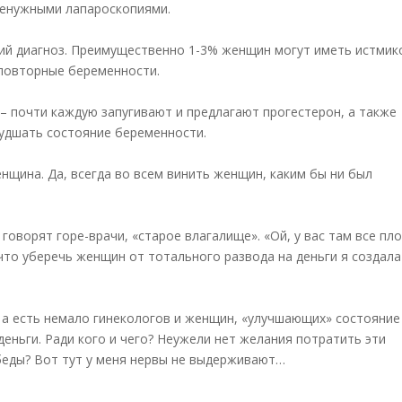
ненужными лапароскопиями.
дкий диагноз. Преимущественно 1-3% женщин могут иметь истмик
 повторные беременности.
– почти каждую запугивают и предлагают прогестерон, а также
худшать состояние беременности.
нщина. Да, всегда во всем винить женщин, каким бы ни был
 говорят горе-врачи, «старое влагалище». «Ой, у вас там все пло
, что уберечь женщин от тотального развода на деньги я создала
, а есть немало гинекологов и женщин, «улучшающих» состояние
еньги. Ради кого и чего? Неужели нет желания потратить эти
беды? Вот тут у меня нервы не выдерживают…