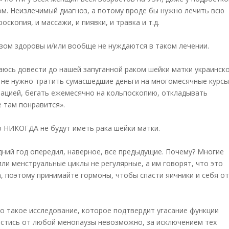
ом. Неизлечимый диагноз, а потому вроде бы нужно лечить всю
оскопия, и массажи, и пиявки, и травка и т.д.
зом здоровы и/или вообще не нуждаются в таком лечении.
раюсь довести до нашей запуганной раком шейки матки украинск
о не нужно тратить сумасшедшие деньги на многомесячные курс
зацией, бегать ежемесячно на кольпоскопию, откладывать
е там понравится».
 НИКОГДА не будут иметь рака шейки матки.
едний год опередил, наверное, все предыдущие. Почему? Многие
или менструальные циклы не регулярные, а им говорят, что это
а, поэтому принимайте гормоны, чтобы спасти яичники и себя о
о такое исследование, которое подтвердит угасание функции
пастись от любой менопаузы невозможно, за исключением тех