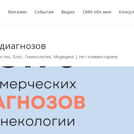
а
Магазин
События
Видео
СМИ обо мне
Консу
 диагнозов
рство
,
Блог
,
Гинекология
,
Медицина
|
Нет комментариев