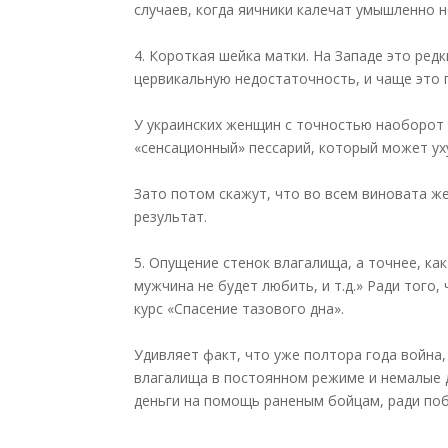
случаев, когда яичники калечат умышленно 
4. Короткая шейка матки. На Западе это ре
цервикальную недостаточность, и чаще это
У украинских женщин с точностью наоборот 
«сенсационный» пессарий, который может у
Зато потом скажут, что во всем виновата же
результат.
5. Опущение стенок влагалища, а точнее, как
мужчина не будет любить, и т.д.» Ради того
курс «Спасение тазового дна».
Удивляет факт, что уже полтора года война
влагалища в постоянном режиме и немалые д
деньги на помощь раненым бойцам, ради по