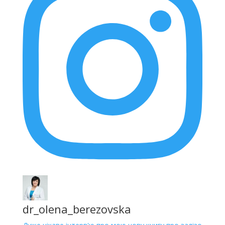
dr_olena_berezovska