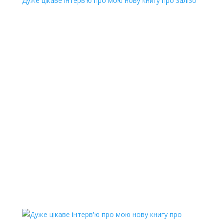
Дуже цікаве інтерв'ю про мою нову книгу про залізо