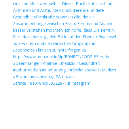
Запись 18107846909322871 в Instagram