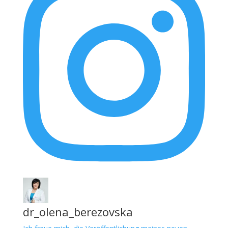
dr_olena_berezovska