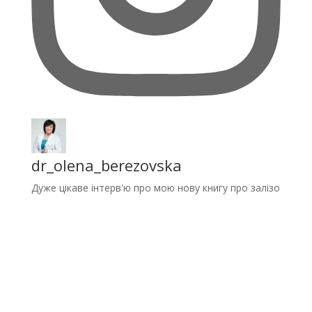
dr_olena_berezovska
Дуже цікаве інтерв'ю про мою нову книгу про залізо