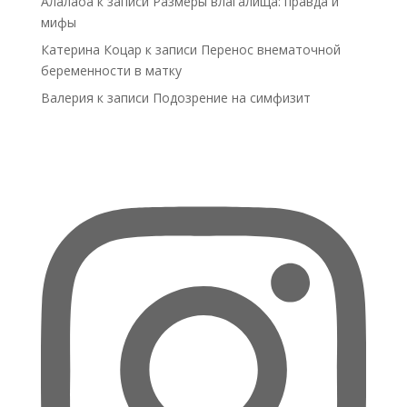
Алалаоа
к записи
Размеры влагалища: правда и
мифы
Катерина Коцар
к записи
Перенос внематочной
беременности в матку
Валерия
к записи
Подозрение на симфизит