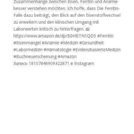
Запись 18107846909322871 в Instagram