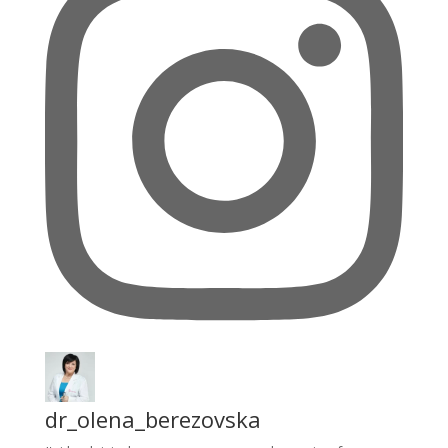
dr_olena_berezovska