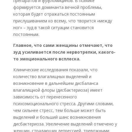
препаратов и фуфломицинов. В психике
формируется доминанта вечной проблемы,
которая будет отражаться постоянным
прислушиванием ко всему, что творится «между
ног» – зуд в такой ситуации становится
постоянным.
Главное, что сами женщины отмечают, что
зуд усиливается после нервотрепки, какого-
то эмоционального всплеска.
Клинические исследования показали, что
количество влагалищных выделений и
возникновение в дальнейшем дисбаланса
влагалищной флоры (дисбактериоза) имеет
зависимость от перенесенного
психоэмоционального стресса. Другими словами,
чем сильнее стресс, тем больше может быть
выделений и больший шанс возникновения
дисбактериоза. Увеличение выделений отмечено у
женщин, страдающих депрессией, тревожными