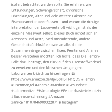
Запись 18107846909322871 в Instagram