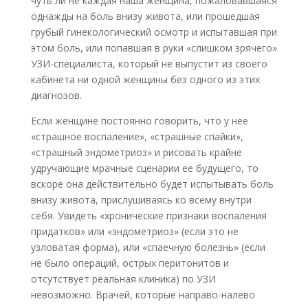
чуть ли не каждая наша женщина, пожаловавшаяся
однажды на боль внизу живота, или прошедшая
грубый гинекологический осмотр и испытавшая при
этом боль, или попавшая в руки «слишком зрячего»
УЗИ-специалиста, который не выпустит из своего
кабинета ни одной женщины без одного из этих
диагнозов.
Если женщине постоянно говорить, что у нее
«страшное воспаление», «страшные спайки»,
«страшный эндометриоз» и рисовать крайне
удручающие мрачные сценарии ее будущего, то
вскоре она действительно будет испытывать боль
внизу живота, прислушиваясь ко всему внутри
себя. Увидеть «хронические признаки воспаления
придатков» или «эндометриоз» (если это не
узловатая форма), или «спаечную болезнь» (если
не было операций, острых перитонитов и
отсутствует реальная клиника) по УЗИ
невозможно. Врачей, которые направо-налево