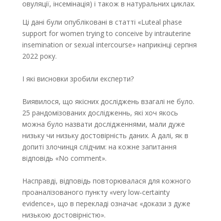
овуляції, інсемінація) і також в натуральних циклах.
Ці дані були опубліковані в статті «Luteal phase
support for women trying to conceive by intrauterine
insemination or sexual intercourse» наприкінці серпня
2022 року.
І які висновки зробили експерти?
Виявилося, що якісних досліджень взагалі не було.
25 рандомізованих дослідженнь, які хоч якось
можна було назвати дослідженнями, мали дуже
низьку чи низьку достовірність даних. А далі, як в
допиті злочинця слідчим: на кожне запитання
відповідь «No comment».
Насправді, відповідь повторювалася для кожного
проаналізованого пункту «very low‐certainty
evidence», що в перекладі означає «докази з дуже
низькою достовірністю».