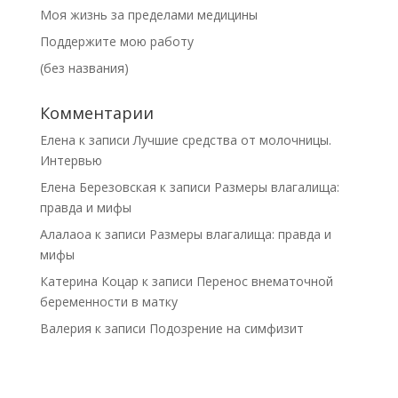
Моя жизнь за пределами медицины
Поддержите мою работу
(без названия)
Комментарии
Елена
к записи
Лучшие средства от молочницы.
Интервью
Елена Березовская
к записи
Размеры влагалища:
правда и мифы
Алалаоа
к записи
Размеры влагалища: правда и
мифы
Катерина Коцар
к записи
Перенос внематочной
беременности в матку
Валерия
к записи
Подозрение на симфизит