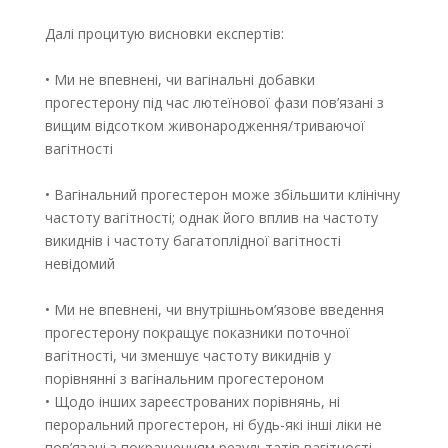
Далі процитую висновки експертів:
• Ми не впевнені, чи вагінальні добавки
прогестерону під час лютеїнової фази пов’язані з
вищим відсотком живонародження/триваючої
вагітності
• Вагінальний прогестерон може збільшити клінічну
частоту вагітності; однак його вплив на частоту
викиднів і частоту багатоплідної вагітності
невідомий
• Ми не впевнені, чи внутрішньом’язове введення
прогестерону покращує показники поточної
вагітності, чи зменшує частоту викиднів у
порівнянні з вагінальним прогестероном
• Щодо інших зареєстрованих порівнянь, ні
пероральний прогестерон, ні будь-які інші ліки не
пов’язані з покращенням результатів вагітності