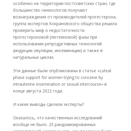
особенно на территории постсоветских стран, где
большинство гинекологов получают
вознаграждения от производителей прогестерона,
группа экспертов Кокрановского общества решила
проверить миф о недостаточности
прогестероновой (лютеиновой) фазы при
использовании репродуктивных технологий
(индукции овуляции, инсеминации) и также в
натуральных циклах.
Эти данные были опубликованы в статье «Luteal
phase support for women trying to conceive by
intrauterine insemination or sexual intercourse» в
конце августа 2022 года.
И какие выводы сделали эксперты?
Оказалось, что качественных исследований
вообще не было. 25 рандомизированных