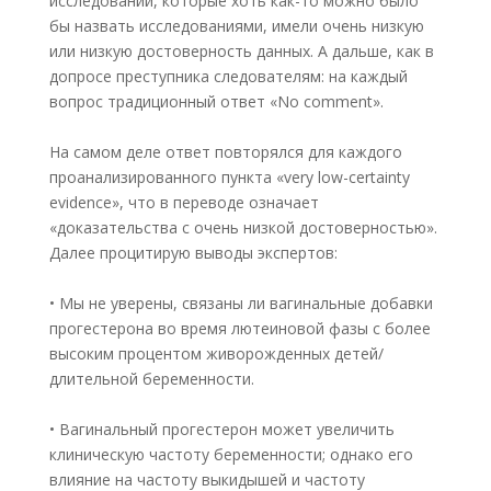
исследований, которые хоть как-то можно было
бы назвать исследованиями, имели очень низкую
или низкую достоверность данных. А дальше, как в
допросе преступника следователям: на каждый
вопрос традиционный ответ «No comment».
На самом деле ответ повторялся для каждого
проанализированного пункта «very low-certainty
evidence», что в переводе означает
«доказательства с очень низкой достоверностью».
Далее процитирую выводы экспертов:
• Мы не уверены, связаны ли вагинальные добавки
прогестерона во время лютеиновой фазы с более
высоким процентом живорожденных детей/
длительной беременности.
• Вагинальный прогестерон может увеличить
клиническую частоту беременности; однако его
влияние на частоту выкидышей и частоту