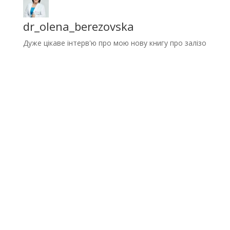
dr_olena_berezovska
Дуже цікаве інтерв'ю про мою нову книгу про залізо