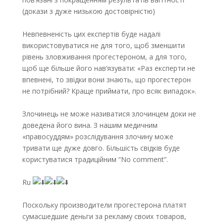
(докази з дуже низькою достовірністю)
Невпевненість цих експертів буде надалі
використовуватися не для того, щоб зменшити
рівень зловживання прогестероном, а для того,
щоб ще більше його нав’язувати: «Раз експерти не
впевнені, то звідки вони знають, що прогестерон
не потрібний? Краще приймати, про всяк випадок».
Злочинець не може називатися злочинцем доки не
доведена його вина. З нашим медичним
«правосуддям» розслідування злочину може
тривати ще дуже довго. Більшість свідків буде
користуватися традиційним “No comment”.
Ru
Поскольку производители прогестерона платят
сумасшедшие деньги за рекламу своих товаров,