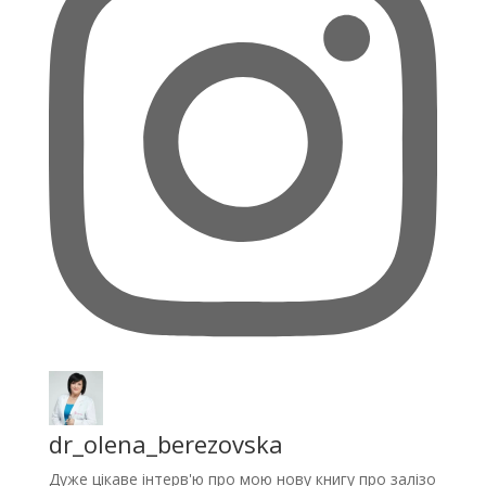
dr_olena_berezovska
Дуже цікаве інтерв'ю про мою нову книгу про залізо