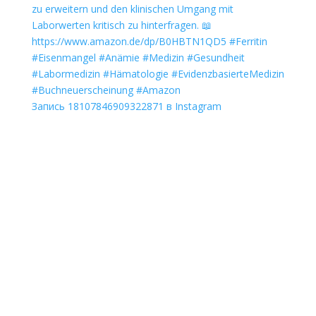
Запись 18107846909322871 в Instagram