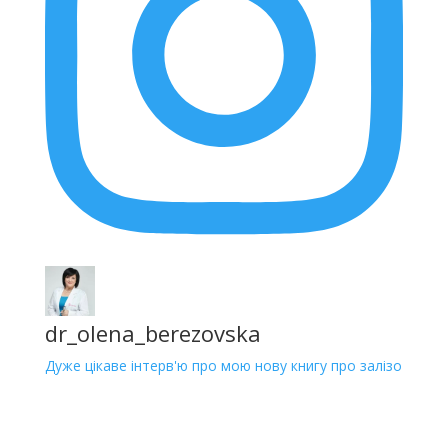
dr_olena_berezovska
Дуже цікаве інтерв'ю про мою нову книгу про залізо