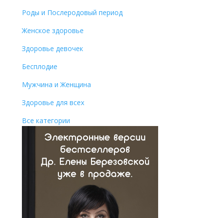
Роды и Послеродовый период
Женское здоровье
Здоровье девочек
Бесплодие
Мужчина и Женщина
Здоровье для всех
Все категории