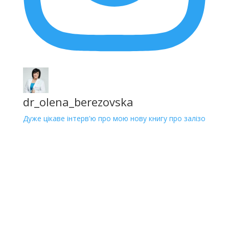
dr_olena_berezovska
Дуже цікаве інтерв'ю про мою нову книгу про залізо