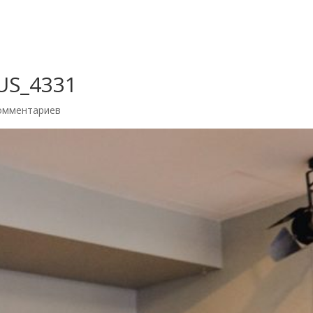
RUS_4331
омментариев