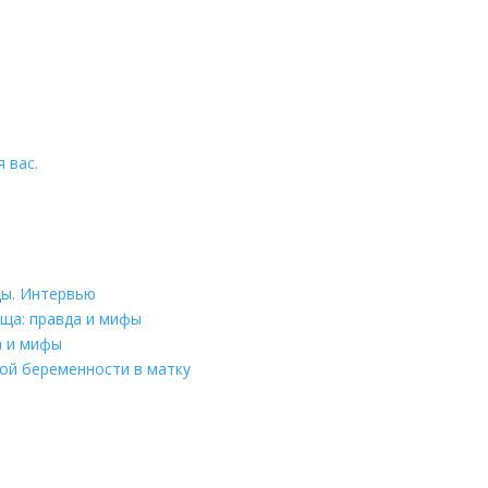
 вас.
цы. Интервью
ща: правда и мифы
а и мифы
ой беременности в матку