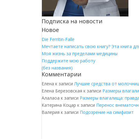
Подписка на новости
Новое
Die Ferritin-Falle
Мечтаете написать свою книгу? Эта книга для
Моя жизнь за пределами медицины
Поддержите мою работу
(без названия)
Комментарии
Елена
к записи
Лучшие средства от молочни
Елена Березовская
к записи
Размеры влагали
Алалаоа
к записи
Размеры влагалища: правд
Катерина Коцар
к записи
Перенос внематочн
Валерия
к записи
Подозрение на симфизит