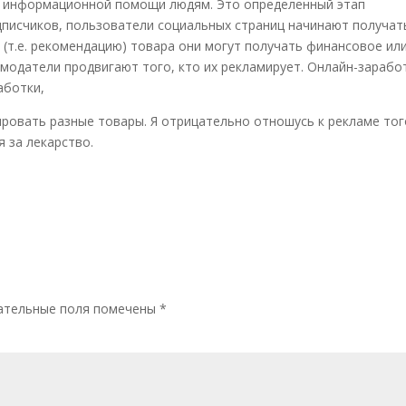
и информационной помощи людям. Это определенный этап
дписчиков, пользователи социальных страниц начинают получат
 (т.е. рекомендацию) товара они могут получать финансовое ил
модатели продвигают того, кто их рекламирует. Онлайн-зарабо
аботки,
ровать разные товары. Я отрицательно отношусь к рекламе тог
я за лекарство.
ательные поля помечены
*