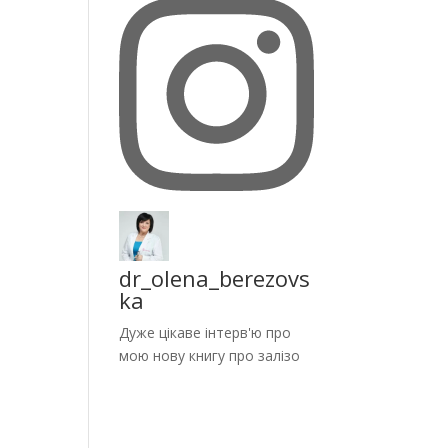
dr_olena_berezovs
ka
Дуже цікаве інтерв'ю про
мою нову книгу про залізо