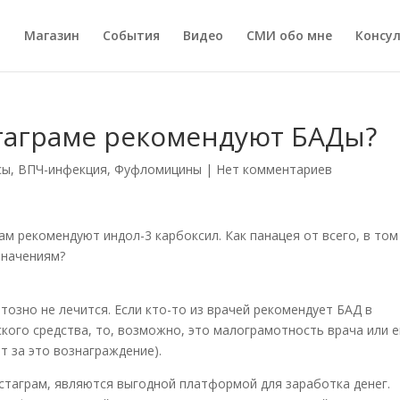
а
Магазин
События
Видео
СМИ обо мне
Консу
таграме рекомендуют БАДы?
сы
,
ВПЧ-инфекция
,
Фуфломицины
|
Нет комментариев
ам рекомендуют индол-3 карбоксил. Как панацея от всего, в том
азначениям?
тозно не лечится. Если кто-то из врачей рекомендует БАД в
кого средства, то, возможно, это малограмотность врача или е
т за это вознаграждение).
нстаграм, являются выгодной платформой для заработка денег.