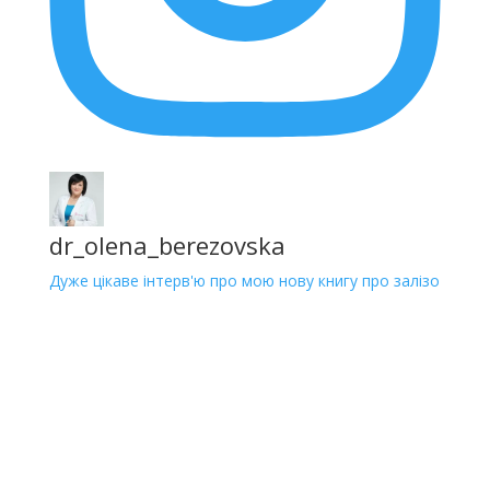
dr_olena_berezovska
Дуже цікаве інтерв'ю про мою нову книгу про залізо