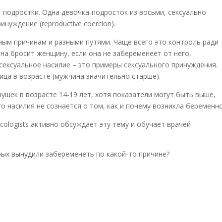
 подростки. Одна девочка-подросток из восьми, сексуально
нуждение (reproductive coercion).
ым причинам и разными путями. Чаще всего это контроль ради
ина бросит женщину, если она не забеременеет от него,
сексуальное насилие – это примеры сексуального принуждения.
ца в возрасте (мужчина значительно старше).
ушек в возрасте 14-19 лет, хотя показатели могут быть выше,
 насилия не сознается о том, как и почему возникла беременно
necologists активно обсуждает эту тему и обучает врачей
рых вынудили забеременеть по какой-то причине?
й