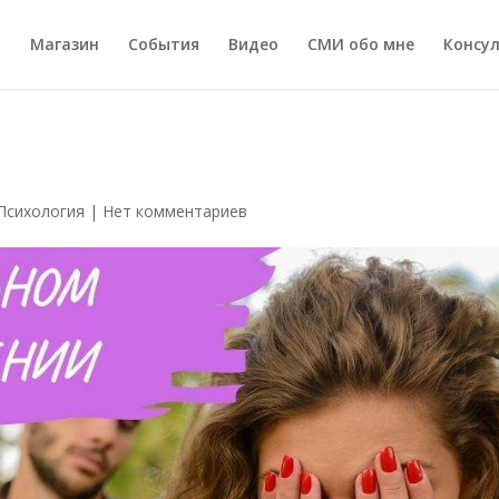
а
Магазин
События
Видео
СМИ обо мне
Консу
Психология
|
Нет комментариев