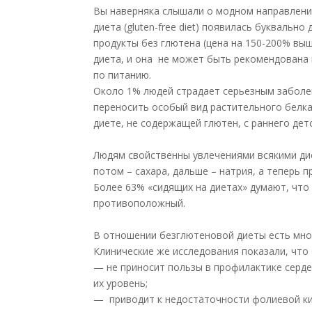
Вы наверняка слышали о модном направлени
диета (gluten-free diet) появилась буквальн
продукты без глютена (цена на 150-200% выш
диета, и она не может быть рекомендована 
по питанию.
Около 1% людей страдает серьезным заболе
переносить особый вид растительного белка
диете, не содержащей глютен, с раннего дет
Людям свойственны увлечениями всякими ди
потом – сахара, дальше – натрия, а теперь п
Более 63% «сидящих на диетах» думают, что 
противоположный.
В отношении безглютеновой диеты есть мно
Клинические же исследования показали, что
— не приносит пользы в профилактике серд
их уровень;
— приводит к недостаточности фолиевой кисл