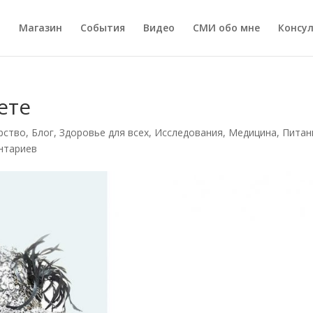
а
Магазин
События
Видео
СМИ обо мне
Консу
ете
рство
,
Блог
,
Здоровье для всех
,
Исследования
,
Медицина
,
Питан
нтариев