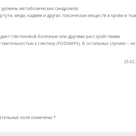
 уровень метаболических синдромов;
ути, меди, кадмия и других токсических веществ в крови и тка
адает глютеновой болезнью или другими расстройствами
твительностью к глютену (FODMAPs). В остальных случаях – не
25.02
й
ательные поля помечены
*