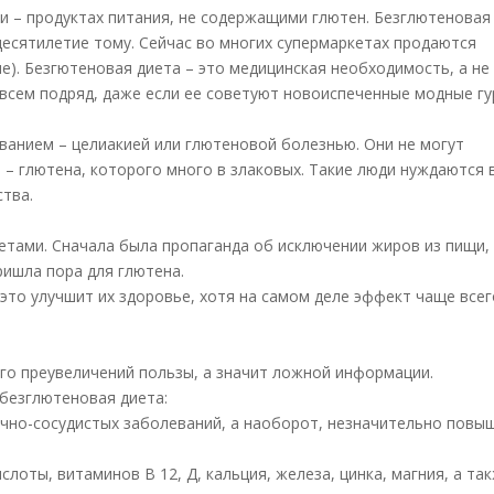
и – продуктах питания, не содержащими глютен. Безглютеновая
о десятилетие тому. Сейчас во многих супермаркетах продаются
е). Безгютеновая диета – это медицинская необходимость, а не
всем подряд, даже если ее советуют новоиспеченные модные гу
ванием – целиакией или глютеновой болезнью. Они не могут
 – глютена, которого много в злаковых. Такие люди нуждаются 
ства.
етами. Сначала была пропаганда об исключении жиров из пищи,
ришла пора для глютена.
это улучшит их здоровье, хотя на самом деле эффект чаще всег
го преувеличений пользы, а значит ложной информации.
 безглютеновая диета:
ечно-сосудистых заболеваний, а наоборот, незначительно повы
оты, витаминов В 12, Д, кальция, железа, цинка, магния, а та