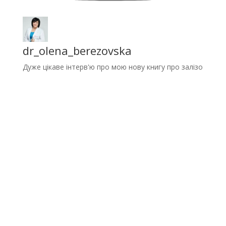
dr_olena_berezovska
Дуже цікаве інтерв'ю про мою нову книгу про залізо