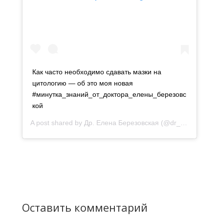
Как часто необходимо сдавать мазки на
цитологию — об это моя новая
#минутка_знаний_от_доктора_елены_березовс
кой
A post shared by
Др. Елена Березовская
(@dr_olena_berezovska) on
Оставить комментарий