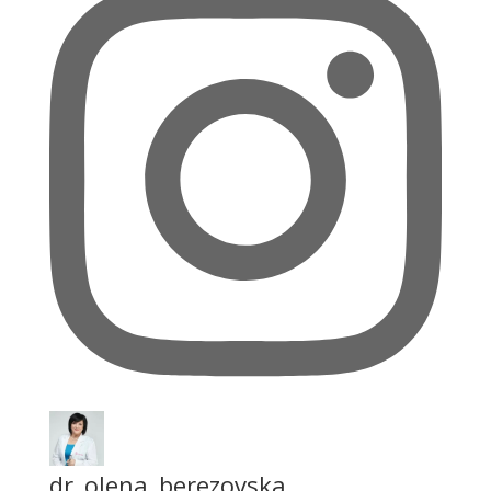
dr_olena_berezovska