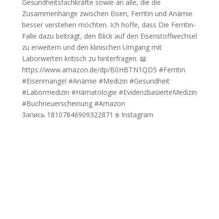
Запись 18107846909322871 в Instagram