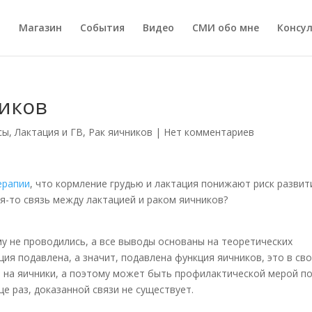
а
Магазин
События
Видео
СМИ обо мне
Консу
ников
сы
,
Лактация и ГВ
,
Рак яичников
|
Нет комментариев
ерапии
, что кормление грудью и лактация понижают риск развит
я-то связь между лактацией и раком яичников?
му не проводились, а все выводы основаны на теоретических
ция подавлена, а значит, подавлена функция яичников, это в св
 на яичники, а поэтому может быть профилактической мерой п
е раз, доказанной связи не существует.