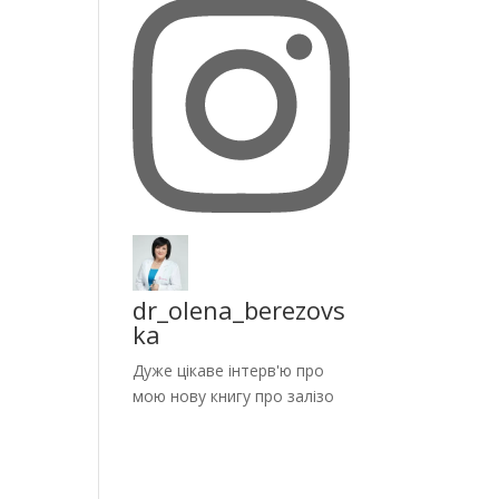
dr_olena_berezovs
ka
Дуже цікаве інтерв'ю про
мою нову книгу про залізо