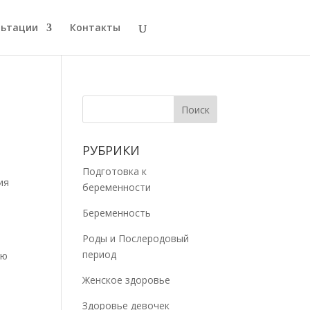
льтации
Контакты
РУБРИКИ
Подготовка к
ия
беременности
Беременность
Роды и Послеродовый
период
ою
о
Женское здоровье
Здоровье девочек