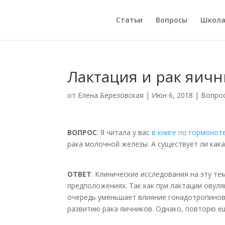
Статьи
Вопросы
Школ
Лактация и рак яич
от
Елена Березовская
|
Июн 6, 2018
|
Вопро
ВОПРОС
: Я читала у вас
в книге по гормонот
рака молочной железы. А существует ли кака
ОТВЕТ
: Клинические исследования на эту те
предположениях. Так как при лактации овуля
очередь уменьшает влияние гонадотропинов
развитию рака яичников. Однако, повторю ещ