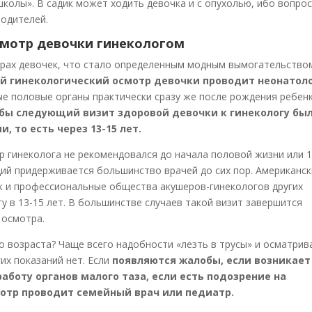
школы». В садик может ходить девочка и с опухолью, ибо вопро
родителей.
смотр девочки гинекологом
трах девочек, что стало определенным модным вымогательство
й гинекологический осмотр девочки проводит неонатол
ые половые органы практически сразу же после рождения ребенк
обы
следующий визит здоровой девочки к гинекологу был
 то есть через 13-15 лет.
 гинеколога не рекомендовался до начала половой жизни или 
ций придерживается большинство врачей до сих пор. Американс
к и профессиональные общества акушеров-гинекологов других
гу в 13-15 лет. В большинстве случаев такой визит завершится
 осмотра.
о возраста? Чаще всего надобности «лезть в трусы» и осматрив
их показаний нет. Если
появляются жалобы, если возникает
аботу органов малого таза, если есть подозрение на
мотр проводит семейный врач или педиатр.