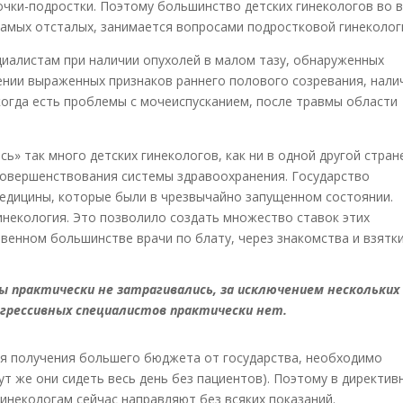
вочки-подростки. Поэтому большинство детских гинекологов во 
в самых отсталых, занимается вопросами подростковой гинеколог
иалистам при наличии опухолей в малом тазу, обнаруженных
ении выраженных признаков раннего полового созревания, нали
когда есть проблемы с мочеиспусканием, после травмы области
сь» так много детских гинекологов, как ни в одной другой стран
совершенствования системы здравоохранения. Государство
медицины, которые были в чрезвычайно запущенном состоянии.
гинекология. Это позволило создать множество ставок этих
венном большинстве врачи по блату, через знакомства и взятки
 практически не затрагивались, за исключением нескольких
огрессивных специалистов практически нет.
для получения большего бюджета от государства, необходимо
ут же они сидеть весь день без пациентов). Поэтому в директи
гинекологам сейчас направляют без всяких показаний.