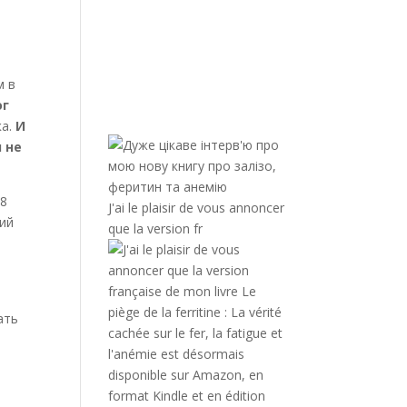
с
м в
ог
а.
И
 не
18
J'ai le plaisir de vous annoncer
кий
que la version fr
ать