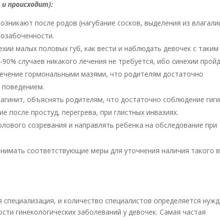
 и происходит):
озникают после родов (нагубание сосков, выделения из влагали
 озабоченности.
ехии малых половых губ, как вести и наблюдать девочек с таким
-90% случаев никакого лечения не требуется, ибо синехии прой
 лечение гормональными мазями, что родителям достаточно
х поведением.
вагинит, объяснять родителям, что достаточно соблюдение гиг
ие после простуд, перегрева, при глистных инвазиях.
полового созревания и направлять ребенка на обследование при
ринимать соответствующие меры для уточнения наличия такого 
ая специализация, и количество специалистов определяется нуж
ости гинекологических заболеваний у девочек. Самая частая