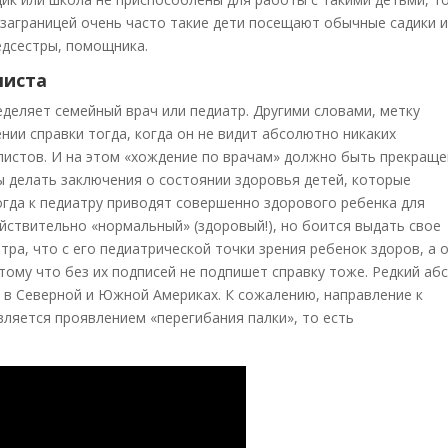
я заграницей очень часто такие дети посещают обычные садики 
едсестры, помощника.
листа
еделяет семейный врач или педиатр. Другими словами, метку
нии справки тогда, когда он не видит абсолютно никаких
листов. И на этом «хождение по врачам» должно быть прекраще
бы делать заключения о состоянии здоровья детей, которые
когда к педиатру приводят совершенно здорового ребенка для
ействительно «нормальный» (здоровый!), но боится выдать свое
ра, что с его педиатрической точки зрения ребенок здоров, а 
тому что без их подписей не подпишет справку тоже. Редкий абс
ни в Северной и Южной Америках. К сожалению, направление к
вляется проявлением «перегибания палки», то есть