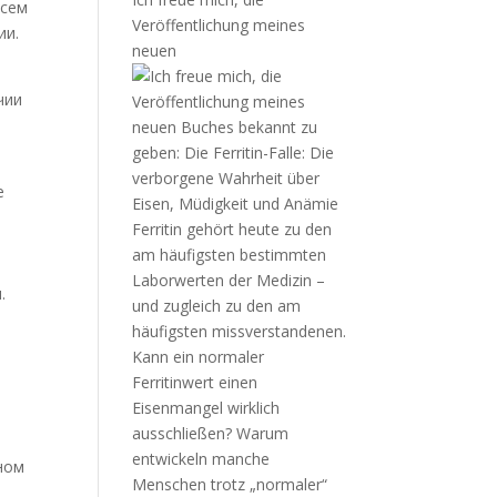
всем
Veröffentlichung meines
ии.
neuen
чии
е
.
вном