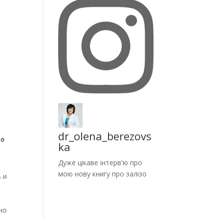
dr_olena_berezovs
то
ka
Дуже цікаве інтерв'ю про
мою нову книгу про залізо
 и
но