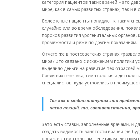
категория пациентов таких врачей – это де
мире, как в самых развитых странах, так и 
Более юные пациенты попадают к таким спец
случайно или во время обследования, появл
пороков развития урогенитальных органов, 
промежности и реже по другим показаниям.
Отчего же в постсоветских странах «развело
мира? Это связано с искажением политики у
выделило деньги на развитие тех отраслей 
Среди них генетика, гематология и детская 
специалистов, куда устроились в преимущест
Так как в мединститутах эти предметы
часов лекций, то, соответственно, пр
Зато есть ставки, заполненные врачами, и 
создать видимость занятости врачей (не буд
порядке к гематологам, генетикам, детским 