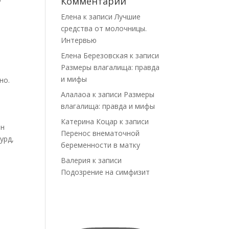
Комментарии
и
Елена
к записи
Лучшие
средства от молочницы.
Интервью
Елена Березовская
к записи
Размеры влагалища: правда
и мифы
но.
Алалаоа
к записи
Размеры
влагалища: правда и мифы
Катерина Коцар
к записи
он
Перенос внематочной
урд,
беременности в матку
Валерия
к записи
Подозрение на симфизит