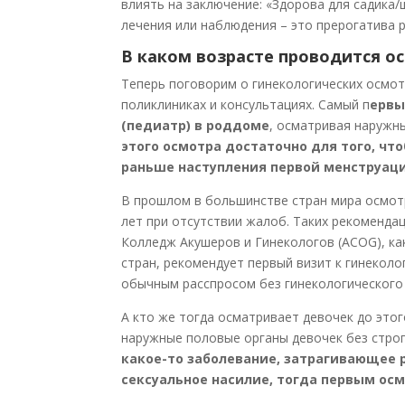
влиять на заключение: «Здорова для садика/
лечения или наблюдения – это прерогатива 
В каком возрасте проводится о
Теперь поговорим о гинекологических осмо
поликлиниках и консультациях. Самый п
ервы
(педиатр) в роддоме
, осматривая наружн
этого осмотра достаточно для того, чт
раньше наступления первой менструации,
В прошлом в большинстве стран мира осмотр
лет при отсутствии жалоб. Таких рекоменда
Колледж Акушеров и Гинекологов (ACOG), ка
стран, рекомендует первый визит к гинеколо
обычным расспросом без гинекологического
А кто же тогда осматривает девочек до этог
наружные половые органы девочек без строг
какое-то заболевание, затрагивающее р
сексуальное насилие, тогда первым ос