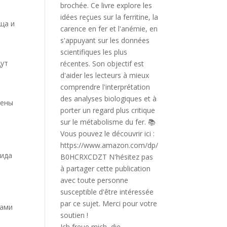
ща и
дут
иены
вида
дами
Ich freue mich, die