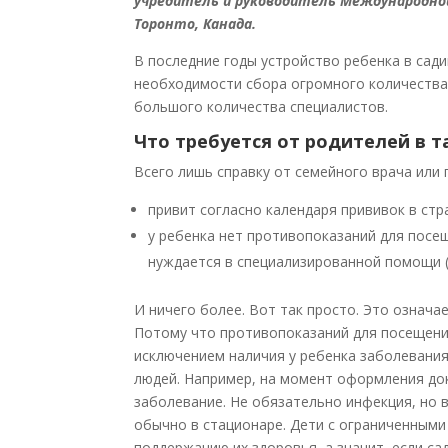
учредитель и руководитель Международной Ак
Торонто, Канада.
В последние годы устройство ребенка в сад
необходимости сбора огромного количества
большого количества специалистов.
Что требуется от родителей в т
Всего лишь справку от семейного врача или 
привит согласно календаря прививок в стр
у ребенка нет противопоказаний для посе
нуждается в специализированной помощи (
И ничего более. Вот так просто. Это означа
Потому что противопоказаний для посещения
исключением наличия у ребенка заболевания
людей. Например, на момент оформления док
заболевание. Не обязательно инфекция, но 
обычно в стационаре. Дети с ограниченным
поддержанию их здоровья, а значит, если са