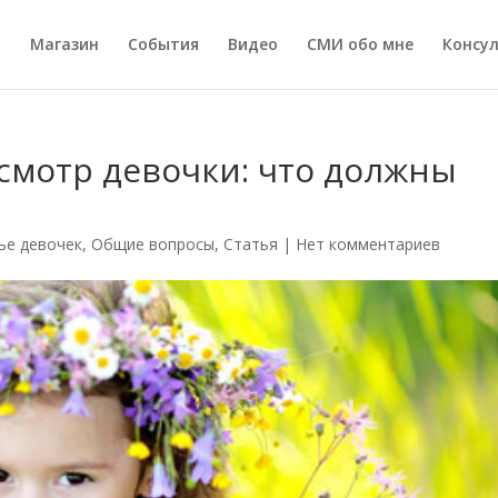
а
Магазин
События
Видео
СМИ обо мне
Консу
смотр девочки: что должны
ье девочек
,
Общие вопросы
,
Статья
|
Нет комментариев