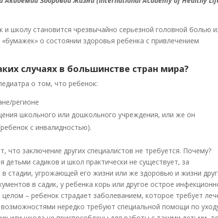
адемии Здоровой Жизни (International Academy of Healthy Life)
ик и школу становится чрезвычайно серьезной головной болью и
 «бумажек» о состоянии здоровья ребенка с привлечением
аких случаях в большинстве стран мира?
педиатра о том, что ребенок:
ане/регионе
щения школьного или дошкольного учреждения, или же он
ребенок с инвалидностью).
ет, что заключение других специалистов не требуется. Почему?
 детьми садиков и школ практически не существует, за
 в стадии, угрожающей его жизни или же здоровью и жизни друг
ументов в садик, у ребенка корь или другое острое инфекционн
в целом – ребенок страдает заболеванием, которое требует леч
и возможностями нередко требуют специальной помощи по уход
дик или школа не приспособлены для работы с такими детьми, т