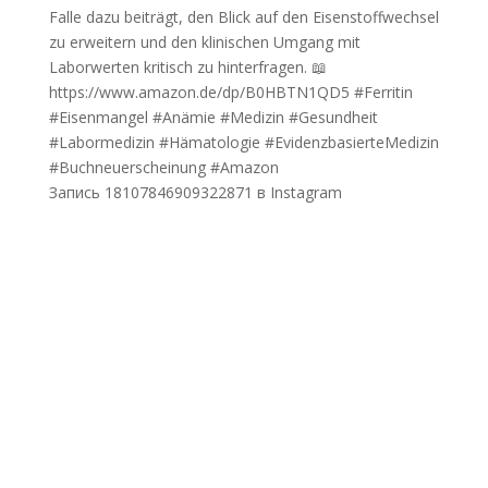
Запись 18107846909322871 в Instagram