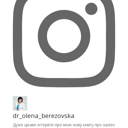
dr_olena_berezovska
Дуже цікаве інтерв'ю про мою нову книгу про залізо