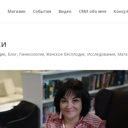
а
Магазин
События
Видео
СМИ обо мне
Консу
ки
дие
,
Блог
,
Гинекология
,
Женское бесплодие
,
Исследования
,
Матк