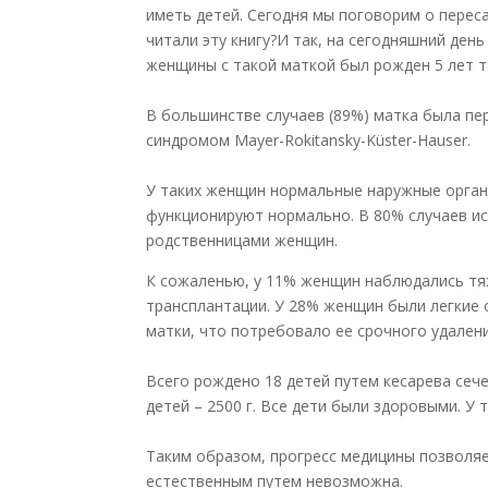
иметь детей. Сегодня мы поговорим о переса
читали эту книгу?
И так, на сегодняшний день
женщины с такой маткой был рожден 5 лет т
⠀
В большинстве случаев (89%) матка была п
синдромом Mayer-Rokitansky-Küster-Hauser.
⠀
У таких женщин нормальные наружные органы
функционируют нормально. В 80% случаев и
родственницами женщин.
К сожаленью, у 11% женщин наблюдались тя
трансплантации. У 28% женщин были легкие
матки, что потребовало ее срочного удалени
⠀
Всего рождено 18 детей путем кесарева сече
детей – 2500 г. Все дети были здоровыми. У
⠀
Таким образом, прогресс медицины позволяе
естественным путем невозможна.