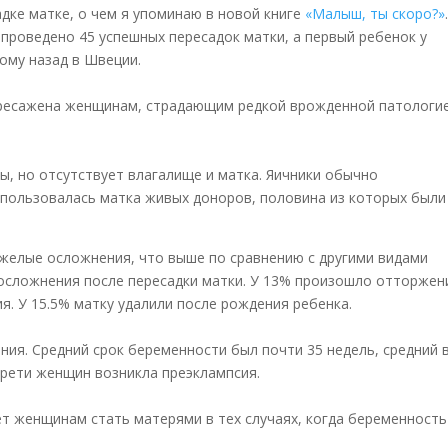
дке матке, о чем я упоминаю в новой книге
«Малыш, ты скоро?»
 проведено 45 успешных пересадок матки, а первый ребенок у
ому назад в Швеции.
ересажена женщинам, страдающим редкой врожденной патологи
, но отсутствует влагалище и матка. Яичники обычно
спользовалась матка живых доноров, половина из которых были
желые осложнения, что выше по сравнению с другими видами
 осложнения после пересадки матки. У 13% произошло отторжен
я. У 15.5% матку удалили после рождения ребенка.
ния. Средний срок беременности был почти 35 недель, средний 
 трети женщин возникла преэклампсия.
т женщинам стать матерями в тех случаях, когда беременность