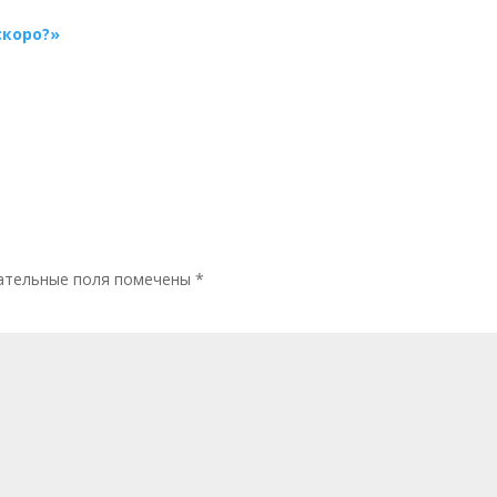
скоро?»
й
ательные поля помечены
*