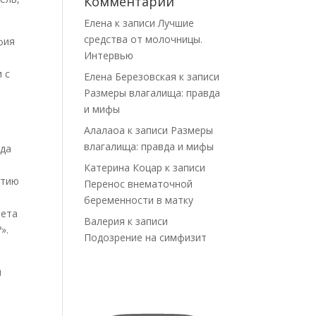
Комментарии
Елена
к записи
Лучшие
средства от молочницы.
фия
Интервью
 с
Елена Березовская
к записи
Размеры влагалища: правда
и мифы
Алалаоа
к записи
Размеры
влагалища: правда и мифы
гда
Катерина Коцар
к записи
итию
Перенос внематочной
беременности в матку
вета
Валерия
к записи
».
Подозрение на симфизит
й