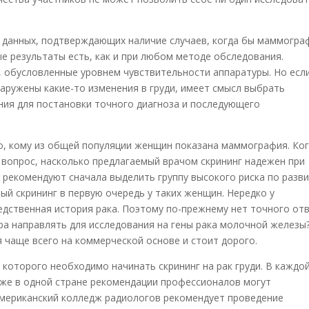
данных, подтверждающих наличие случаев, когда бы маммогра
 результаты есть, как и при любом методе обследования.
 обусловленные уровнем чувствительности аппаратуры. Но если
аружены какие-то изменения в груди, имеет смысл выбрать
ния для постановки точного диагноза и последующего
о, кому из общей популяции женщин показана маммография. Ко
 вопрос, насколько предлагаемый врачом скрининг надежен при
и рекомендуют сначала выделить группу высокого риска по разв
ый скрининг в первую очередь у таких женщин. Нередко у
едственная история рака. Поэтому по-прежнему нет точного от
ра направлять для исследования на гены рака молочной железы?
 чаще всего на коммерческой основе и стоит дорого.
 которого необходимо начинать скрининг на рак груди. В каждо
аже в одной стране рекомендации профессионалов могут
Американский колледж радиологов рекомендует проведение