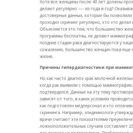
Хотя все женщины после 40 лет должны прох
делают регулярно —- из года в год? Оказывае
достоверных данных, которые бы позволили 
проходил скрининг регулярно, кто это делал
Объясняется это тем, что большинство женщ
программы бесплатны, не делают маммограф
поздние стадии рака диагностируются у пац
сожалению, большинство женщин пока еще н
жизни.
Причины гипердиагностики при маммо
Но как часто диагноз «рак молочной железы
когда рак выявили с помощью маммографии, 
подтвердился. Данные на эту тему противор
зависят от того, в каких условиях проводи
как подготовлен медперсонал и кто оплачив
скрининга. Например, эпидемиологи утвержд
врачи считают эти показателями преувеличе
ложноположительных случаев составляет 20
рак диагноз не подтвердится. Приблизител