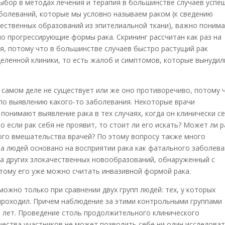
выбор в методах лечения и терапия в большинстве случаев успе
аболеваний, которые мы условно называем раком (к сведению
чественных образований из эпителиальной ткани), важно понима
о прогрессирующие формы рака. Скрининг рассчитан как раз на
, потому что в большинстве случаев быстро растущий рак
деленной клиники, то есть жалоб и симптомов, которые вынудил
 самом деле не существует или же оно противоречиво, потому 
 по выявлению какого-то заболевания. Некоторые врачи
понимают выявление рака в тех случаях, когда он клинически с
о если рак себя не проявит, то стоит ли его искать? Может ли р
ого вмешательства врачей? По этому вопросу также много
а людей основано на восприятии рака как фатального заболева
да других злокачественных новообразований, обнаруженный с
тому его уже можно считать инвазивной формой рака.
ожно только при сравнении двух групп людей: тех, у которых
е проходил. Причем наблюдение за этими контрольными группами
 лет. Проведение столь продолжительного клинического
ества участников не может позволить себе ни один исследоват