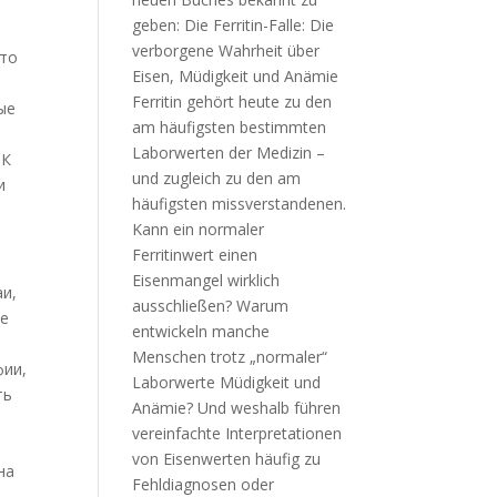
кто
ые
 К
и
аи,
не
фии,
ть
на