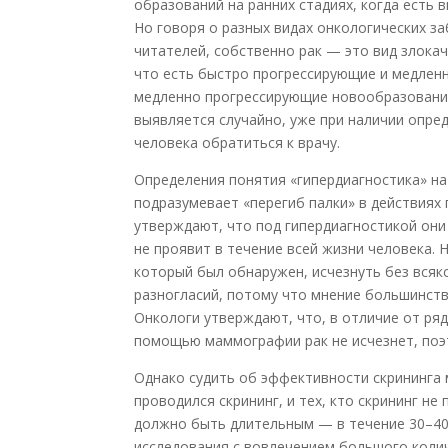
образований на ранних стадиях, когда есть 
Но говоря о разных видах онкологических з
читателей, собственно рак — это вид злока
что есть быстро прогрессирующие и медленн
медленно прогрессирующие новообразования
выявляется случайно, уже при наличии опре
человека обратиться к врачу.
Определения понятия «гипердиагностика» на
подразумевает «перегиб палки» в действиях
утверждают, что под гипердиагностикой они 
не проявит в течение всей жизни человека. Н
который был обнаружен, исчезнуть без всяк
разногласий, потому что мнение большинств
Онкологи утверждают, что, в отличие от ря
помощью маммографии рак не исчезнет, поэ
Однако судить об эффективности скрининга м
проводился скрининг, и тех, кто скрининг н
должно быть длительным — в течение 30–40
исследования с вовлечением большого колич