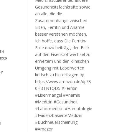
ти
ихся
ку
я
о