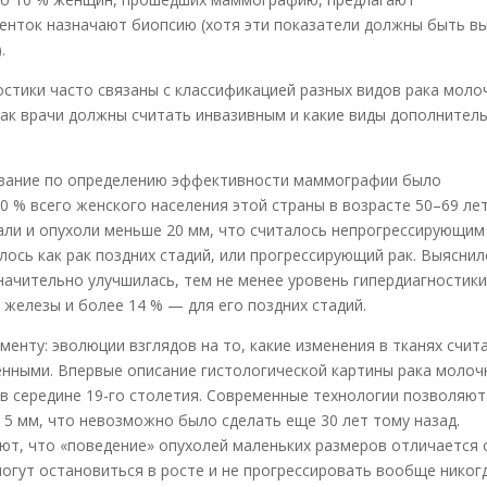
иенток назначают биопсию (хотя эти показатели должны быть в
.
остики часто связаны с классификацией разных видов рака моло
рак врачи должны считать инвазивным и какие виды дополнител
ование по определению эффективности маммографии было
20 % всего женского населения этой страны в возрасте 50–69 ле
ли и опухоли меньше 20 мм, что считалось непрогрессирующим
лось как рак поздних стадий, или прогрессирующий рак. Выяснил
начительно улучшилась, тем не менее уровень гипердиагностик
 железы и более 14 % — для его поздних стадий.
енту: эволюции взглядов на то, какие изменения в тканях счит
енными. Впервые описание гистологической картины рака молоч
в середине 19-го столетия. Современные технологии позволяют
5 мм, что невозможно было сделать еще 30 лет тому назад.
т, что «поведение» опухолей маленьких размеров отличается 
гут остановиться в росте и не прогрессировать вообще никогд