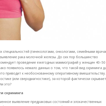
х специальностей (гинекологами, онкологами, семейными врача
 выявление рака молочной железы.
До сих пор большинство
комендует проведение ежегодных маммографий у женщин 40–50
нако появилось немало данных о том, что такой вид скрининга д
то приводит к необоснованному оперативному вмешательству.
остике (или сверхдиагностике), за которой фактически скрывае
ли это?
ти скрининга
менное выявление предраковых состояний и злокачественных