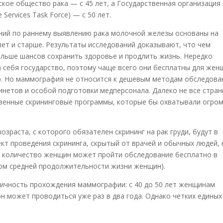
ское общество рака — с 45 лет, а Государственная организация
Services Task Force) — с 50 лет.
ний по раннему выявлению рака молочной железы основаны на
ет и старше. Результаты исследований доказывают, что чем
ольше шансов сохранить здоровье и продлить жизнь. Нередко
 себя государство, поэтому чаще всего они бесплатны для жен
. Но маммография не относится к дешевым методам обследова
нетов и особой подготовки медперсонала. Далеко не все стра
твенные скрининговые программы, которые бы охватывали огро
зраста, с которого обязателен скрининг на рак груди, будут в
т проведения скрининга, скрытый от врачей и обычных людей, 
е количество женщин может пройти обследование бесплатно в
етом средней продолжительности жизни женщин).
ичность прохождения маммографии: с 40 до 50 лет женщинам
он может проводиться уже раз в два года. Однако четких единых