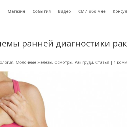
а
Магазин
События
Видео
СМИ обо мне
Консу
емы ранней диагностики рак
ология
,
Молочные железы
,
Осмотры
,
Рак груди
,
Статья
|
1 комм