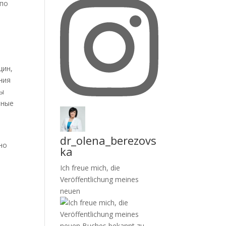
 по
щин,
ния
ны
мные
dr_olena_berezovs
но
ka
Ich freue mich, die
Veröffentlichung meines
neuen