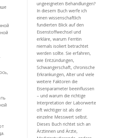
ыше
чной
ьной
т
ось,
и
ать
ной
от
а.