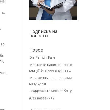
шна.
ть,
и
Подписка на
новости
что
Новое
ебя
Die Ferritin-Falle
ак,
Мечтаете написать свою
книгу? Эта книга для вас.
ния.
Моя жизнь за пределами
медицины
Поддержите мою работу
(без названия)
ель,