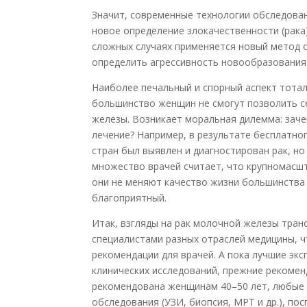
Значит, современные технологии обследован
новое определение злокачественности (рака)
сложных случаях применяется новый метод
определить агрессивность новообразования
Наиболее печальный и спорный аспект тотал
большинство женщин не смогут позволить с
железы. Возникает моральная дилемма: заче
лечение? Например, в результате бесплатно
стран был выявлен и диагностирован рак, н
множество врачей считает, что крупномасш
они не меняют качество жизни большинства 
благоприятный.
Итак, взгляды на рак молочной железы тра
специалистами разных отраслей медицины, 
рекомендации для врачей. А пока лучшие эк
клинических исследований, прежние рекоме
рекомендована женщинам 40–50 лет, любые 
обследования (УЗИ, биопсия, МРТ и др.), п