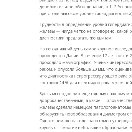
дополнительное обследование, а 1–2 % пац
при столь высоком уровне гипердиагностики)
Трудности в определении уровня гипердиагн
железы — нигде четко не оговорено, какой 
диагностики предлагать женщинам.
На сегодняшний день самое крупное исслед
проведено в Дании. В течение 17 лет почти 
проходило маммографию. Ученых интересова
раком, и опухоли больше 20 мм, что оценива
что диагностика непрогрессирующего рака з
составил 24 % для всех видов рака молочной
Здесь мы подошли к еще одному важному мом
доброкачественными, а какие — злокачеств
железы сделали немецкие патологоанатомы 
обнаружить новообразования диаметром от 
Однако немало патологоанатомов утверждаю
крупных — многие небольшие образования мо