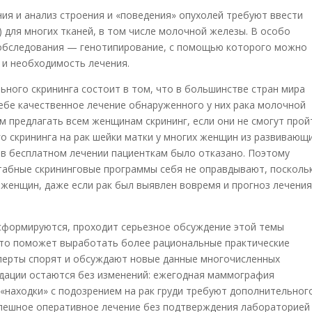
ия и анализ строения и «поведения» опухолей требуют ввести
 для многих тканей, в том числе молочной железы. В особо
 обследования — генотипирование, с помощью которого можно
 и необходимость лечения.
ьного скрининга состоит в том, что в большинстве стран мира
ебе качественное лечение обнаруженного у них рака молочной
м предлагать всем женщинам скрининг, если они не смогут прой
го скрининга на рак шейки матки у многих женщин из развивающ
о в бесплатном лечении пациенткам было отказано. Поэтому
табные скрининговые программы себя не оправдывают, посколь
женщин, даже если рак был выявлен вовремя и прогноз лечени
нсформируются, проходит серьезное обсуждение этой темы
что поможет выработать более рациональные практические
сперты спорят и обсуждают новые данные многочисленных
ндации остаются без изменений: ежегодная маммография
«находки» с подозрением на рак груди требуют дополнительног
оспешное оперативное лечение без подтверждения лабораторией