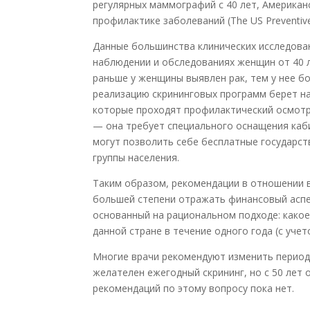
регулярных маммографий с 40 лет, Американ
профилактике заболеваний (The US Preventive 
Данные большинства клинических исследова
наблюдении и обследованиях женщин от 40 л
раньше у женщины выявлен рак, тем у нее б
реализацию скрининговых программ берет на
которые проходят профилактический осмотр
— она требует специального оснащения каби
могут позволить себе бесплатные государс
группы населения.
Таким образом, рекомендации в отношении во
большей степени отражать финансовый аспек
основанный на рациональном подходе: како
данной стране в течение одного года (с уч
Многие врачи рекомендуют изменить период
желателен ежегодный скрининг, но с 50 лет 
рекомендаций по этому вопросу пока нет.