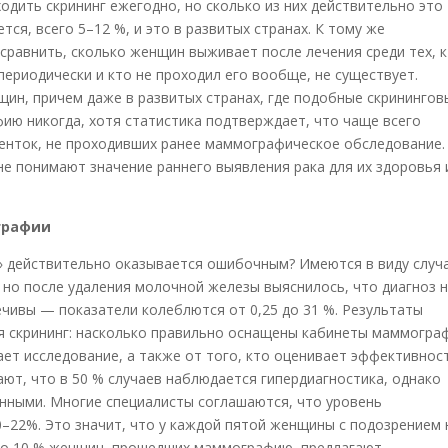
одить скрининг ежегодно, но сколько из них действительно это
тся, всего 5–12 %, и это в развитых странах. К тому же
сравнить, сколько женщин выживает после лечения среди тех, 
 периодически и кто не проходил его вообще, не существует.
ин, причем даже в развитых странах, где подобные скринингов
ию никогда, хотя статистика подтверждает, что чаще всего
иенток, не проходивших ранее маммографическое обследование.
е понимают значение раннего выявления рака для их здоровья 
графии
» действительно оказывается ошибочным? Имеются в виду случ
но после удаления молочной железы выяснилось, что диагноз 
ечивы — показатели колеблются от 0,25 до 31 %. Результаты
тся скрининг: насколько правильно оснащены кабинеты маммогра
ает исследование, а также от того, кто оценивает эффективнос
ают, что в 50 % случаев наблюдается гипердиагностика, однако
нными. Многие специалисты соглашаются, что уровень
–22%. Это значит, что у каждой пятой женщины с подозрением 
ьно 10 % женщин, прошедших маммографию, предлагают